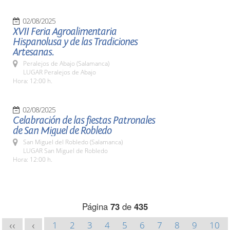
02/08/2025
XVII Feria Agroalimentaria
Hispanolusa y de las Tradiciones
Artesanas.
Peralejos de Abajo (Salamanca)
LUGAR Peralejos de Abajo
Hora: 12:00 h.
02/08/2025
Celabración de las fiestas Patronales
de San Miguel de Robledo
San Miguel del Robledo (Salamanca)
LUGAR San Miguel de Robledo
Hora: 12:00 h.
Página
73
de
435
1
2
3
4
5
6
7
8
9
10
<<
<