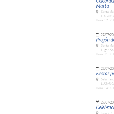
Celebraci
Marta
Santa Ma
LUGAR Sa
Hora: 12:00 
27/07/20
Pregón de
Santa Ma
Lugar: S
Hora: 21:00 
27/07/20
Fiestas p
Salamanc
LUGAR Ca
Hora: 14:00 
27/07/20
Celebraci
Tejado (E