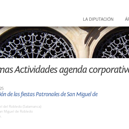
LA DIPUTACIÓN
Á
mas Actividades agenda corporativ
25
ón de las fiestas Patronales de San Miguel de
el del Robledo (Salamanca)
n Miguel de Robledo
h.