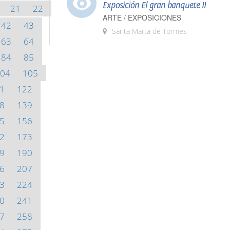
Exposición El gran banquete II
21
22
ARTE / EXPOSICIONES
42
43
Santa Marta de Tormes
63
64
84
85
04
105
1
122
8
139
5
156
2
173
9
190
6
207
3
224
0
241
7
258