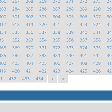
266
267
268
269
270
271
272
273
27
283
284
285
286
287
288
289
290
29
300
301
302
303
304
305
306
307
30
317
318
319
320
321
322
323
324
32
334
335
336
337
338
339
340
341
34
351
352
353
354
355
356
357
358
35
368
369
370
371
372
373
374
375
37
385
386
387
388
389
390
391
392
39
402
403
404
405
406
407
408
409
41
419
420
421
422
423
424
425
426
42
31
432
433
434
>
>>