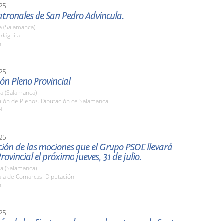
25
atronales de San Pedro Advíncula.
a (Salamanca)
rdáguila
h
25
ón Pleno Provincial
a (Salamanca)
lón de Plenos. Diputación de Salamanca
H
25
ión de las mociones que el Grupo PSOE llevará
rovincial el próximo jueves, 31 de julio.
a (Salamanca)
la de Comarcas. Diputación
h.
25