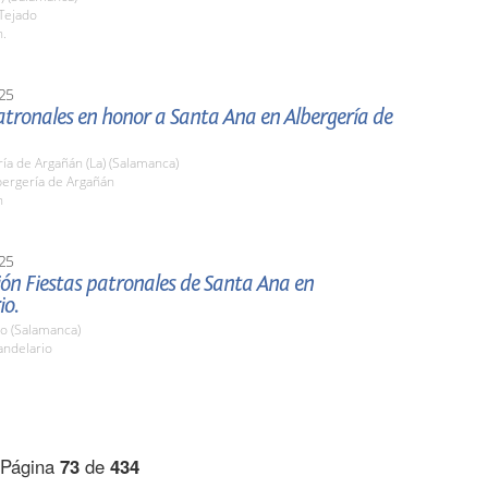
 Tejado
h.
25
atronales en honor a Santa Ana en Albergería de
ía de Argañán (La) (Salamanca)
bergería de Argañán
h
25
ón Fiestas patronales de Santa Ana en
io.
io (Salamanca)
ndelario
Página
73
de
434