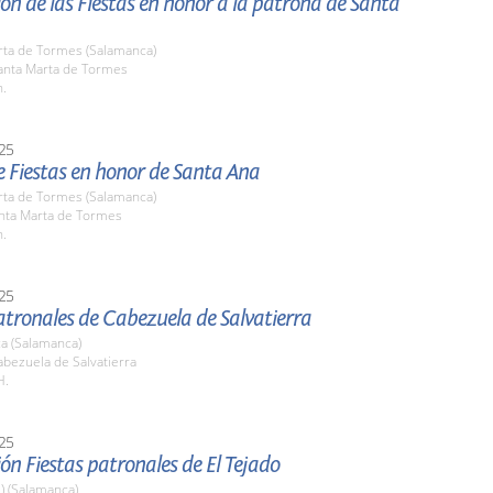
ón de las Fiestas en honor a la patrona de Santa
rta de Tormes (Salamanca)
nta Marta de Tormes
h.
25
 Fiestas en honor de Santa Ana
rta de Tormes (Salamanca)
anta Marta de Tormes
h.
25
atronales de Cabezuela de Salvatierra
a (Salamanca)
bezuela de Salvatierra
H.
25
ón Fiestas patronales de El Tejado
l) (Salamanca)