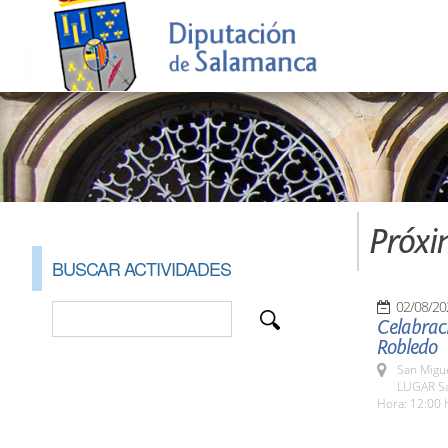
Próxi
BUSCAR ACTIVIDADES
02/08/20
Celabraci
Robledo
San Migu
LUGAR Sa
Hora: 12:00 