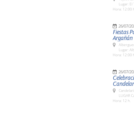
Lugar: El
Hora: 12:00 
26/07/20
Fiestas P
Argañán
Alberguer
Lugar: Al
Hora: 12:00 
26/07/20
Celebraci
Candelar
Candelar
LUGAR Ca
Hora: 12 h.