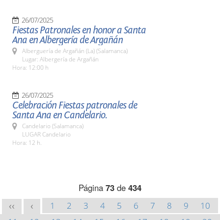
26/07/2025
Fiestas Patronales en honor a Santa
Ana en Albergería de Argañán
Alberguería de Argañán (La) (Salamanca)
Lugar: Albergería de Argañán
Hora: 12:00 h
26/07/2025
Celebración Fiestas patronales de
Santa Ana en Candelario.
Candelario (Salamanca)
LUGAR Candelario
Hora: 12 h.
Página
73
de
434
1
2
3
4
5
6
7
8
9
10
<<
<