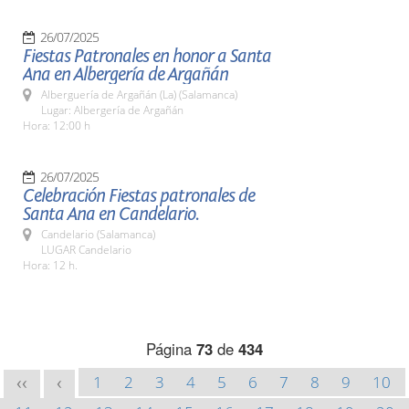
26/07/2025
Fiestas Patronales en honor a Santa
Ana en Albergería de Argañán
Alberguería de Argañán (La) (Salamanca)
Lugar: Albergería de Argañán
Hora: 12:00 h
26/07/2025
Celebración Fiestas patronales de
Santa Ana en Candelario.
Candelario (Salamanca)
LUGAR Candelario
Hora: 12 h.
Página
73
de
434
1
2
3
4
5
6
7
8
9
10
<<
<