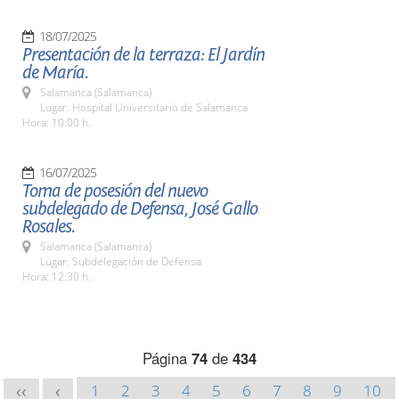
18/07/2025
Presentación de la terraza: El Jardín
de María.
Salamanca (Salamanca)
Lugar: Hospital Universitario de Salamanca
Hora: 10:00 h.
16/07/2025
Toma de posesión del nuevo
subdelegado de Defensa, José Gallo
Rosales.
Salamanca (Salamanca)
Lugar: Subdelegación de Defensa
Hora: 12:30 h.
Página
74
de
434
1
2
3
4
5
6
7
8
9
10
<<
<