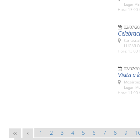
Lugar Ma
Hora: 13:00 
02/07/20
Celebraci
Carrascal
LUGAR Ca
Hora: 13:00 
02/07/20
Visita a 
Mozárbez
Lugar: M
Hora: 11:00 
1
2
3
4
5
6
7
8
9
1
<<
<