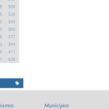
8
309
5
326
2
343
9
360
6
377
3
394
0
411
7
428
nismos
Municipios