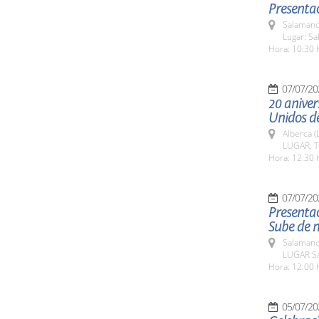
Presenta
Salamanc
Lugar: Sa
Hora: 10:30 
07/07/20
20 aniver
Unidos d
Alberca (
LUGAR: Te
Hora: 12:30 
07/07/20
Presentac
Sube de n
Salamanc
LUGAR Sa
Hora: 12:00 
05/07/20