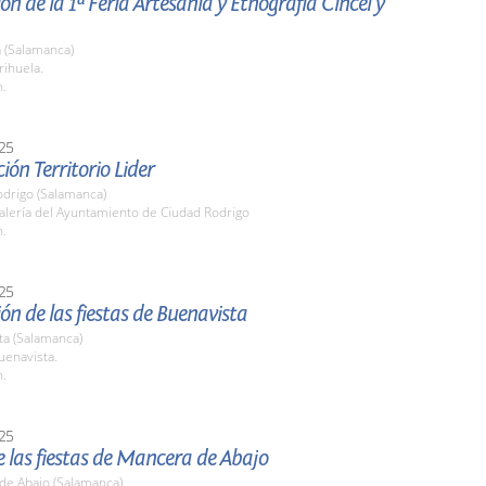
ón de la 1ª Feria Artesanía y Etnografía Cincel y
 (Salamanca)
rihuela.
h.
25
ión Territorio Lider
odrigo (Salamanca)
lería del Ayuntamiento de Ciudad Rodrigo
h.
25
ón de las fiestas de Buenavista
ta (Salamanca)
enavista.
h.
25
 las fiestas de Mancera de Abajo
de Abajo (Salamanca)