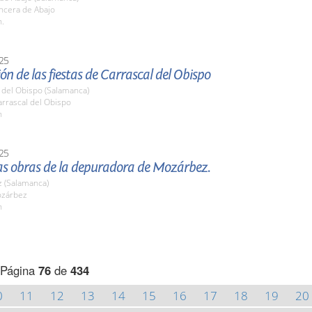
ncera de Abajo
h.
25
ón de las fiestas de Carrascal del Obispo
 del Obispo (Salamanca)
rrascal del Obispo
h
25
las obras de la depuradora de Mozárbez.
 (Salamanca)
ozárbez
h
Página
76
de
434
0
11
12
13
14
15
16
17
18
19
20