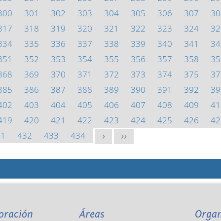
300
301
302
303
304
305
306
307
30
317
318
319
320
321
322
323
324
32
334
335
336
337
338
339
340
341
34
351
352
353
354
355
356
357
358
35
368
369
370
371
372
373
374
375
37
385
386
387
388
389
390
391
392
39
402
403
404
405
406
407
408
409
41
419
420
421
422
423
424
425
426
42
31
432
433
434
>
>>
oración
Áreas
Orga