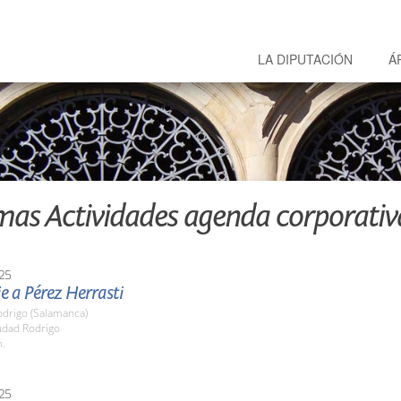
LA DIPUTACIÓN
Á
mas Actividades agenda corporativ
25
 a Pérez Herrasti
odrigo (Salamanca)
udad Rodrigo
h.
25