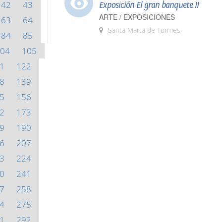
42
43
Exposición El gran banquete II
ARTE / EXPOSICIONES
63
64
Santa Marta de Tormes
84
85
04
105
1
122
8
139
5
156
2
173
9
190
6
207
3
224
0
241
7
258
4
275
1
292