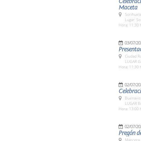
Celebraci
Maceta
Sorihuela
Lugar: So
Hora: 11:30 
03/07/20
Presentac
Ciudad R
LUGAR Ga
Hora: 11:30 
02/07/20
Celebraci
Buenavis
LUGAR Bu
Hora: 13:00 
02/07/20
Pregón de
Mancera 