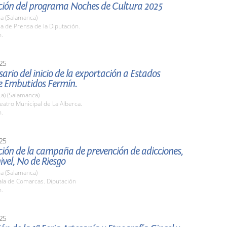
ción del programa Noches de Cultura 2025
a (Salamanca)
la de Prensa de la Diputación.
h.
25
sario del inicio de la exportación a Estados
e Embutidos Fermín.
La) (Salamanca)
atro Municipal de La Alberca.
h.
25
ión de la campaña de prevención de adicciones,
ivel, No de Riesgo
a (Salamanca)
la de Comarcas. Diputación
h.
25