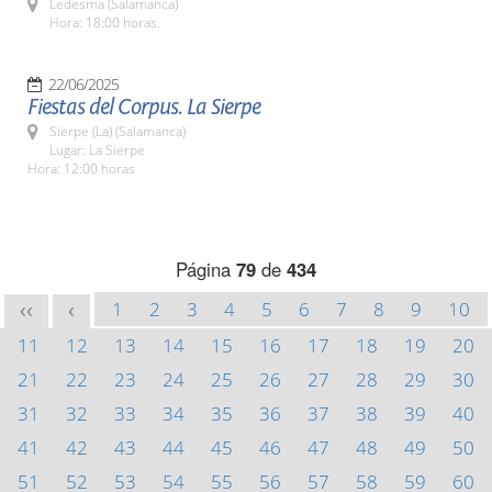
Ledesma (Salamanca)
Hora: 18:00 horas.
22/06/2025
Fiestas del Corpus. La Sierpe
Sierpe (La) (Salamanca)
Lugar: La Sierpe
Hora: 12:00 horas
Página
79
de
434
1
2
3
4
5
6
7
8
9
10
<<
<
11
12
13
14
15
16
17
18
19
20
21
22
23
24
25
26
27
28
29
30
31
32
33
34
35
36
37
38
39
40
41
42
43
44
45
46
47
48
49
50
51
52
53
54
55
56
57
58
59
60