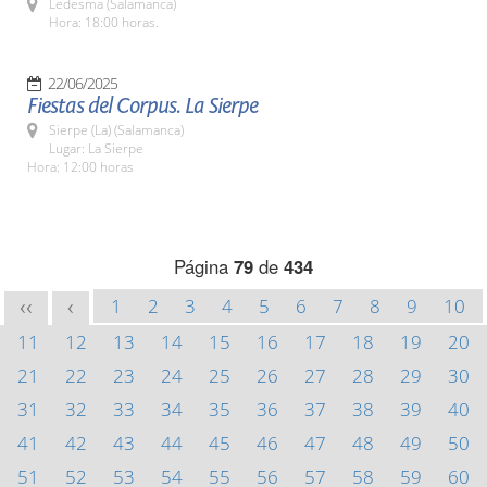
Ledesma (Salamanca)
Hora: 18:00 horas.
22/06/2025
Fiestas del Corpus. La Sierpe
Sierpe (La) (Salamanca)
Lugar: La Sierpe
Hora: 12:00 horas
Página
79
de
434
1
2
3
4
5
6
7
8
9
10
<<
<
11
12
13
14
15
16
17
18
19
20
21
22
23
24
25
26
27
28
29
30
31
32
33
34
35
36
37
38
39
40
41
42
43
44
45
46
47
48
49
50
51
52
53
54
55
56
57
58
59
60