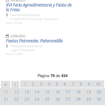
24/06/2025
XVI Feria Agroalimentaria y Fiesta de
la Fresa
Salamanca (Salamanca)
LUGAR Sala de Comarcas. Diputación
Hora: 10:30h.
23/06/2025
Fiestas Patronales. Peñarandilla
Peñarandilla (Salamanca)
Lugar: Peñarandilla
Hora: 12:00 h.
Página
79
de
434
1
2
3
4
5
6
7
8
9
10
<<
<
11
12
13
14
15
16
17
18
19
20
21
22
23
24
25
26
27
28
29
30