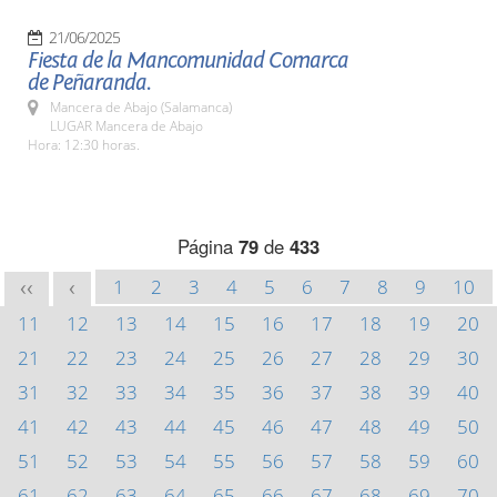
21/06/2025
Fiesta de la Mancomunidad Comarca
de Peñaranda.
Mancera de Abajo (Salamanca)
LUGAR Mancera de Abajo
Hora: 12:30 horas.
Página
79
de
433
1
2
3
4
5
6
7
8
9
10
<<
<
11
12
13
14
15
16
17
18
19
20
21
22
23
24
25
26
27
28
29
30
31
32
33
34
35
36
37
38
39
40
41
42
43
44
45
46
47
48
49
50
51
52
53
54
55
56
57
58
59
60
61
62
63
64
65
66
67
68
69
70