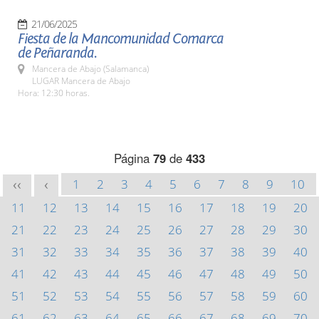
21/06/2025
Fiesta de la Mancomunidad Comarca
de Peñaranda.
Mancera de Abajo (Salamanca)
LUGAR Mancera de Abajo
Hora: 12:30 horas.
Página
79
de
433
1
2
3
4
5
6
7
8
9
10
<<
<
11
12
13
14
15
16
17
18
19
20
21
22
23
24
25
26
27
28
29
30
31
32
33
34
35
36
37
38
39
40
41
42
43
44
45
46
47
48
49
50
51
52
53
54
55
56
57
58
59
60
61
62
63
64
65
66
67
68
69
70