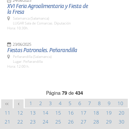
24/06/2025
XVI Feria Agroalimentaria y Fiesta de
la Fresa
Salamanca (Salamanca)
LUGAR Sala de Comarcas. Diputación
Hora: 10:30h.
23/06/2025
Fiestas Patronales. Peñarandilla
Peñarandilla (Salamanca)
Lugar: Peñarandilla
Hora: 12:00 h.
Página
79
de
434
1
2
3
4
5
6
7
8
9
10
<<
<
11
12
13
14
15
16
17
18
19
20
21
22
23
24
25
26
27
28
29
30