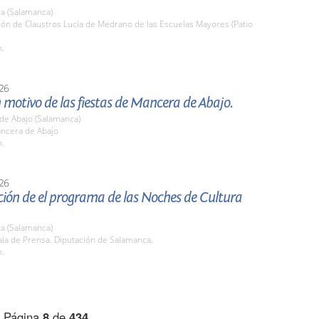
a (Salamanca)
lón de Claustros Lucía de Medrano de las Escuelas Mayores (Patio
h.
26
 motivo de las fiestas de Mancera de Abajo.
de Abajo (Salamanca)
ancera de Abajo
h.
26
ción de el programa de las Noches de Cultura
a (Salamanca)
la de Prensa. Diputación de Salamanca.
h.
Página
8
de
434