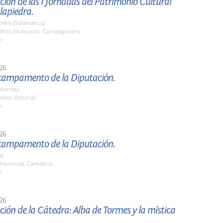
ión de las I Jornadas del Patrimonio Cultural
lapiedra.
edra (Salamanca)
ificio Multiusos. Cantalapiedra
h.
26
l campamento de la Diputación.
sturias)
elna. Asturias
h.
26
l campamento de la Diputación.
a)
 Hermida. Cantabria
h.
26
ión de la Cátedra: Alba de Tormes y la mística