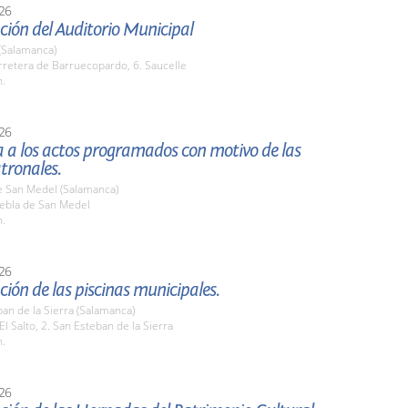
26
ión del Auditorio Municipal
(Salamanca)
rretera de Barruecopardo, 6. Saucelle
h.
26
a a los actos programados con motivo de las
atronales.
e San Medel (Salamanca)
uebla de San Medel
h.
26
ión de las piscinas municipales.
an de la Sierra (Salamanca)
 El Salto, 2. San Esteban de la Sierra
h.
26