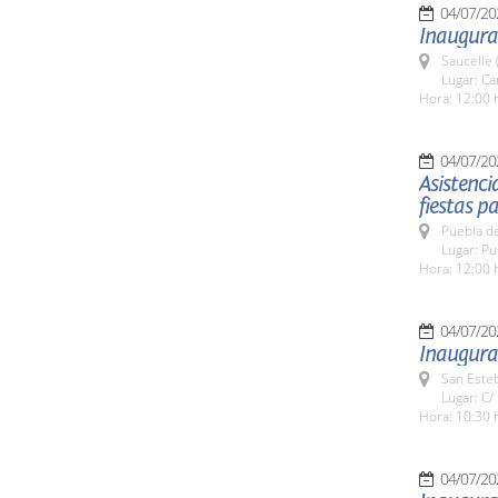
04/07/20
Inaugurac
Saucelle 
Lugar: Ca
Hora: 12:00 
04/07/20
Asistenci
fiestas p
Puebla d
Lugar: P
Hora: 12:00 
04/07/20
Inaugurac
San Esteb
Lugar: C/
Hora: 10:30 
04/07/20