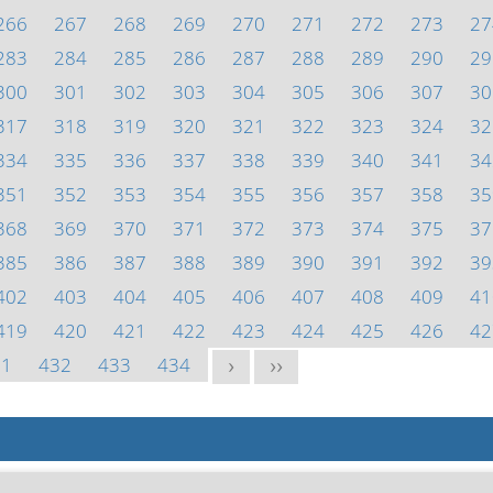
266
267
268
269
270
271
272
273
27
283
284
285
286
287
288
289
290
29
300
301
302
303
304
305
306
307
30
317
318
319
320
321
322
323
324
32
334
335
336
337
338
339
340
341
34
351
352
353
354
355
356
357
358
35
368
369
370
371
372
373
374
375
37
385
386
387
388
389
390
391
392
39
402
403
404
405
406
407
408
409
41
419
420
421
422
423
424
425
426
42
31
432
433
434
>
>>