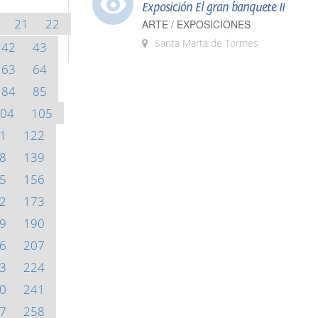
Exposición El gran banquete II
21
22
ARTE / EXPOSICIONES
Santa Marta de Tormes
42
43
63
64
84
85
04
105
1
122
8
139
5
156
2
173
9
190
6
207
3
224
0
241
7
258