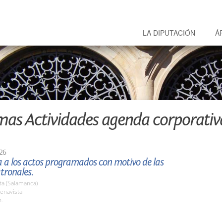
LA DIPUTACIÓN
Á
mas Actividades agenda corporativ
26
a a los actos programados con motivo de las
atronales.
ta (Salamanca)
enavista
h.