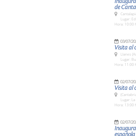
Inaugurac
de Canta
Cantalapi
Lugar: Ed
Hora: 10:00 
03/07/20
Visita a
Llanes (A
Lugar: Bu
Hora: 11:00 
02/07/20
Visita a
(Cantabri
Lugar: La
Hora: 13:00 
02/07/20
Inaugurac
española