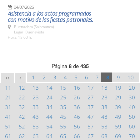
04/07/2026
Asistencia a los actos programados
con motivo de las fiestas patronales.
Buenavista (Salamanca)
Lugar: Buenavista
Hora: 15:00 h.
Página
8
de
435
1
2
3
4
5
6
7
8
9
10
<<
<
11
12
13
14
15
16
17
18
19
20
21
22
23
24
25
26
27
28
29
30
31
32
33
34
35
36
37
38
39
40
41
42
43
44
45
46
47
48
49
50
51
52
53
54
55
56
57
58
59
60
61
62
63
64
65
66
67
68
69
70