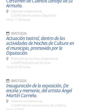
Certamen de Cuentos Lenteja de La
Armuña.
Salamanca (Salamanca)
LUGAR Sala de prensa. Diputación
Hora: 11,30 horas
09/07/2026
Actuación teatral, dentro de las
actividades de Noches de Cultura en
el municipio, promovido por la
Diputación.
Pedrosillo de los Aires (Salamanca)
LUGAR Pedrosillo de los Aires
Hora: 22,30 horas
08/07/2026
Inauguración de la exposición, De
encina y memoria, del artista Ángel
Martín Carreño.
Salamanca (Salamanca)
LUGAR Sala de exposiciones de La Salina.
Hora: 10:00 h.