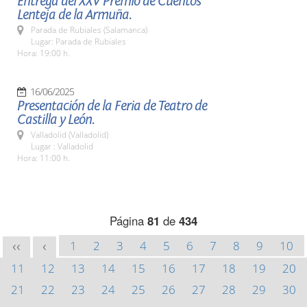
Entrega del XXV Premio de Cuentos
Lenteja de la Armuña.
Parada de Rubiales (Salamanca)
Lugar: Parada de Rubiales
Hora: 19:00 h.
16/06/2025
Presentación de la Feria de Teatro de
Castilla y León.
Valladolid (Valladolid)
Lugar : Valladolid
Hora: 11:00 h.
Página
81
de
434
1
2
3
4
5
6
7
8
9
10
<<
<
11
12
13
14
15
16
17
18
19
20
21
22
23
24
25
26
27
28
29
30