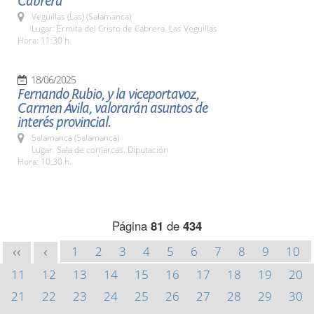
Cabrera
Veguillas (Las) (Salamanca)
Lugar: Ermita del Cristo de Cabrera. Las Veguillas
Hora: 11:30 h.
18/06/2025
Fernando Rubio, y la viceportavoz,
Carmen Ávila, valorarán asuntos de
interés provincial.
Salamanca (Salamanca)
Lugar. Sala de comarcas. Diputación
Hora: 10:30 h.
Página
81
de
434
1
2
3
4
5
6
7
8
9
10
<<
<
11
12
13
14
15
16
17
18
19
20
21
22
23
24
25
26
27
28
29
30