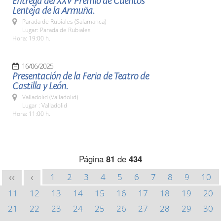
Entrega del XXV Premio de Cuentos
Lenteja de la Armuña.
Parada de Rubiales (Salamanca)
Lugar: Parada de Rubiales
Hora: 19:00 h.
16/06/2025
Presentación de la Feria de Teatro de
Castilla y León.
Valladolid (Valladolid)
Lugar : Valladolid
Hora: 11:00 h.
Página
81
de
434
1
2
3
4
5
6
7
8
9
10
<<
<
11
12
13
14
15
16
17
18
19
20
21
22
23
24
25
26
27
28
29
30