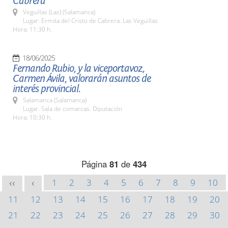
Cabrera
Veguillas (Las) (Salamanca)
Lugar: Ermita del Cristo de Cabrera. Las Veguillas
Hora: 11:30 h.
18/06/2025
Fernando Rubio, y la viceportavoz,
Carmen Ávila, valorarán asuntos de
interés provincial.
Salamanca (Salamanca)
Lugar. Sala de comarcas. Diputación
Hora: 10:30 h.
Página
81
de
434
1
2
3
4
5
6
7
8
9
10
<<
<
11
12
13
14
15
16
17
18
19
20
21
22
23
24
25
26
27
28
29
30