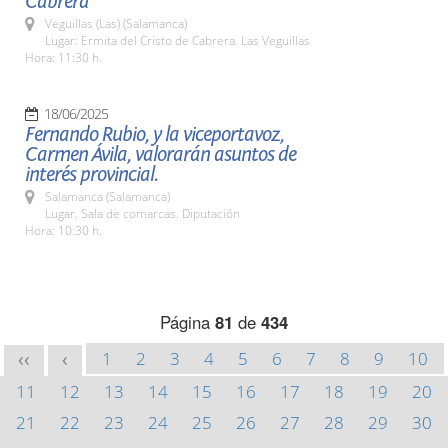
Cabrera
Veguillas (Las) (Salamanca)
Lugar: Ermita del Cristo de Cabrera. Las Veguillas
Hora: 11:30 h.
18/06/2025
Fernando Rubio, y la viceportavoz,
Carmen Ávila, valorarán asuntos de
interés provincial.
Salamanca (Salamanca)
Lugar. Sala de comarcas. Diputación
Hora: 10:30 h.
Página
81
de
434
1
2
3
4
5
6
7
8
9
10
<<
<
11
12
13
14
15
16
17
18
19
20
21
22
23
24
25
26
27
28
29
30