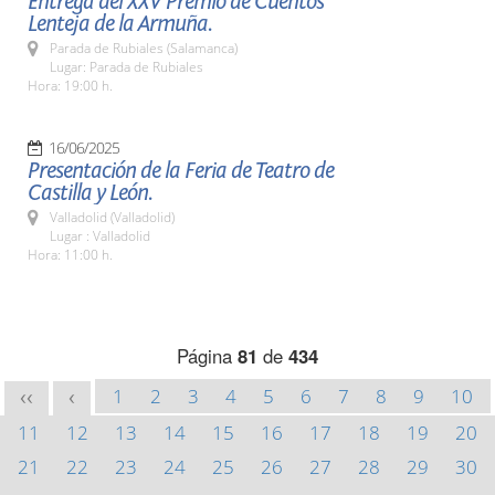
Entrega del XXV Premio de Cuentos
Lenteja de la Armuña.
Parada de Rubiales (Salamanca)
Lugar: Parada de Rubiales
Hora: 19:00 h.
16/06/2025
Presentación de la Feria de Teatro de
Castilla y León.
Valladolid (Valladolid)
Lugar : Valladolid
Hora: 11:00 h.
Página
81
de
434
1
2
3
4
5
6
7
8
9
10
<<
<
11
12
13
14
15
16
17
18
19
20
21
22
23
24
25
26
27
28
29
30