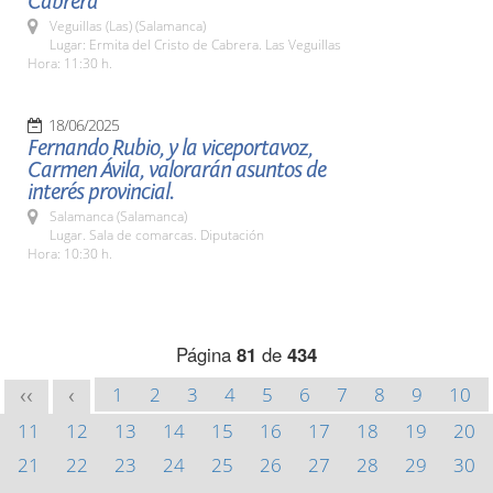
Cabrera
Veguillas (Las) (Salamanca)
Lugar: Ermita del Cristo de Cabrera. Las Veguillas
Hora: 11:30 h.
18/06/2025
Fernando Rubio, y la viceportavoz,
Carmen Ávila, valorarán asuntos de
interés provincial.
Salamanca (Salamanca)
Lugar. Sala de comarcas. Diputación
Hora: 10:30 h.
Página
81
de
434
1
2
3
4
5
6
7
8
9
10
<<
<
11
12
13
14
15
16
17
18
19
20
21
22
23
24
25
26
27
28
29
30