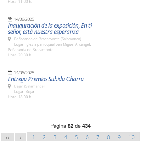
Hora: 11:00 h.
14/06/2025
Inauguración de la exposición, En ti
señor, está nuestra esperanza
Peñaranda de Bracamonte (Salamanca)
Lugar: Iglesia parroquial San Miguel Arcángel.
Peñaranda de Bracamonte.
Hora: 20:30 h.
14/06/2025
Entrega Premios Subida Charra
Béjar (Salamanca)
Lugar: Béjar.
Hora: 18:00 h.
Página
82
de
434
1
2
3
4
5
6
7
8
9
10
<<
<