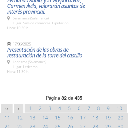
Fernando Rubio, y la viceportavoz,
Carmen Ávila, valorarán asuntos de
interés provincial.
Salamanca (Salamanca)
Lugar. Sala de comarcas. Diputación
Hora: 10:30 h.
17/06/2025
Presentación de las obras de
restauración de la torre del castillo
Ledesma (Salamanca)
Lugar: Ledesma
Hora: 11:30 h.
Página
82
de
435
1
2
3
4
5
6
7
8
9
10
<<
<
11
12
13
14
15
16
17
18
19
20
21
22
23
24
25
26
27
28
29
30