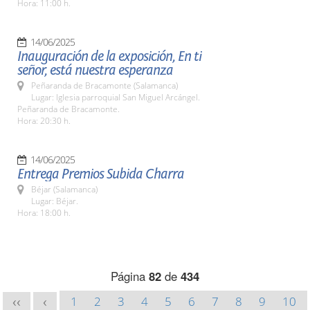
Hora: 11:00 h.
14/06/2025
Inauguración de la exposición, En ti
señor, está nuestra esperanza
Peñaranda de Bracamonte (Salamanca)
Lugar: Iglesia parroquial San Miguel Arcángel.
Peñaranda de Bracamonte.
Hora: 20:30 h.
14/06/2025
Entrega Premios Subida Charra
Béjar (Salamanca)
Lugar: Béjar.
Hora: 18:00 h.
Página
82
de
434
1
2
3
4
5
6
7
8
9
10
<<
<