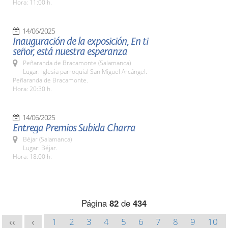
Hora: 11:00 h.
14/06/2025
Inauguración de la exposición, En ti
señor, está nuestra esperanza
Peñaranda de Bracamonte (Salamanca)
Lugar: Iglesia parroquial San Miguel Arcángel.
Peñaranda de Bracamonte.
Hora: 20:30 h.
14/06/2025
Entrega Premios Subida Charra
Béjar (Salamanca)
Lugar: Béjar.
Hora: 18:00 h.
Página
82
de
434
1
2
3
4
5
6
7
8
9
10
<<
<