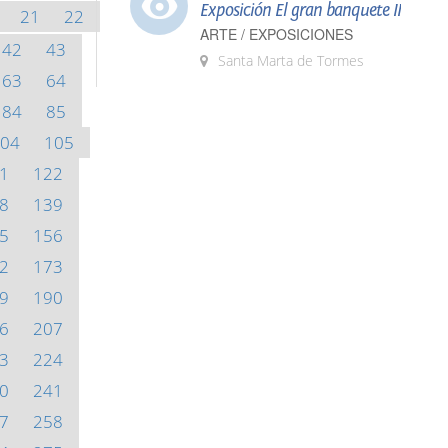
Exposición El gran banquete II
21
22
ARTE / EXPOSICIONES
42
43
Santa Marta de Tormes
63
64
84
85
04
105
1
122
8
139
5
156
2
173
9
190
6
207
3
224
0
241
7
258