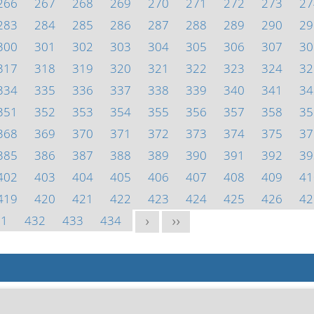
266
267
268
269
270
271
272
273
27
283
284
285
286
287
288
289
290
29
300
301
302
303
304
305
306
307
30
317
318
319
320
321
322
323
324
32
334
335
336
337
338
339
340
341
34
351
352
353
354
355
356
357
358
35
368
369
370
371
372
373
374
375
37
385
386
387
388
389
390
391
392
39
402
403
404
405
406
407
408
409
41
419
420
421
422
423
424
425
426
42
31
432
433
434
>
>>