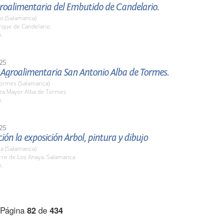
groalimentaria del Embutido de Candelario.
io (Salamanca)
rque de Candelario.
h.
25
 Agroalimentaria San Antonio Alba de Tormes.
Tormes (Salamanca)
aza Mayor Alba de Tormes
h.
25
ión la exposición Árbol, pintura y dibujo
a (Salamanca)
rre de Los Anaya. Salamanca
h.
Página
82
de
434