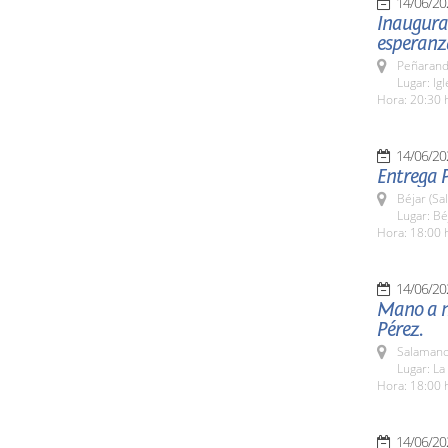
14/06/20
Inaugurac
esperanz
Peñarand
Lugar: Ig
Hora: 20:30 
14/06/20
Entrega 
Béjar (Sa
Lugar: Bé
Hora: 18:00 
14/06/20
Mano a m
Pérez.
Salamanc
Lugar: La
Hora: 18:00 
14/06/20