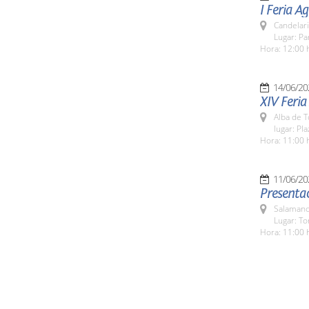
I Feria A
Candelar
Lugar: Pa
Hora: 12:00 
14/06/20
XIV Feria
Alba de 
lugar: Pl
Hora: 11:00 
11/06/20
Presentac
Salamanc
Lugar: To
Hora: 11:00 