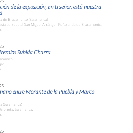
25
ión de la exposición, En ti señor, está nuestra
a
a de Bracamonte (Salamanca)
lesia parroquial San Miguel Arcángel. Peñaranda de Bracamonte.
h.
25
Premios Subida Charra
lamanca)
jar.
h.
25
ano entre Morante de la Puebla y Marco
a (Salamanca)
 Glorieta. Salamanca.
h.
25