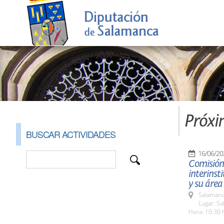
Próxi
BUSCAR ACTIVIDADES
16/06/20
Comisión 
interinst
y su área
Salamanc
Lugar: S
Hora: 10:30 