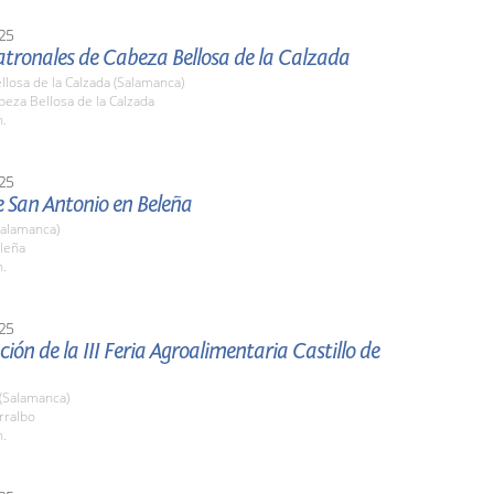
25
atronales de Cabeza Bellosa de la Calzada
losa de la Calzada (Salamanca)
beza Bellosa de la Calzada
h.
25
e San Antonio en Beleña
Salamanca)
eleña
h.
25
ión de la III Feria Agroalimentaria Castillo de
 (Salamanca)
rralbo
h.