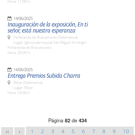
Hora: 11:00 h.
14/06/2025
Inauguración de la exposición, En ti
señor, está nuestra esperanza
Peñaranda de Bracamonte (Salamanca)
Lugar: Iglesia parroquial San Miguel Arcángel.
Peñaranda de Bracamonte.
Hora: 20:30 h.
14/06/2025
Entrega Premios Subida Charra
Béjar (Salamanca)
Lugar: Béjar.
Hora: 18:00 h.
Página
82
de
434
1
2
3
4
5
6
7
8
9
10
<<
<