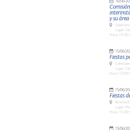
16/06/20
Comisión 
interinst
y su área
Salamanc
Lugar: S
Hora: 10:30 
15/06/20
Fiestas p
Cabezabel
Lugar: Ca
Hora: 15:00 
15/06/20
Fiestas d
Beleña (
Lugar: B
Hora: 15:00 
15/06/20