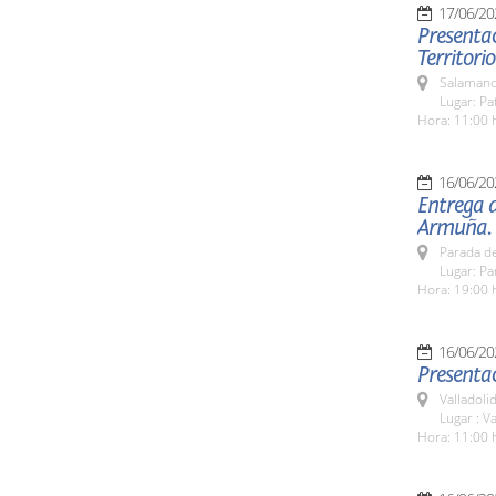
17/06/20
Presentac
Territorio
Salamanc
Lugar: Pa
Hora: 11:00 
16/06/20
Entrega d
Armuña.
Parada de
Lugar: Pa
Hora: 19:00 
16/06/20
Presentac
Valladolid
Lugar : Va
Hora: 11:00 