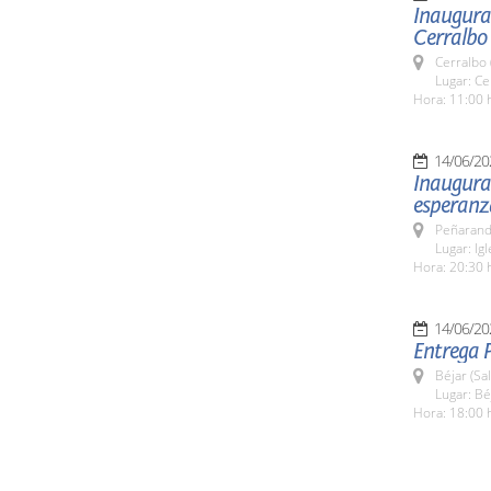
Inaugurac
Cerralbo
Cerralbo
Lugar: Ce
Hora: 11:00 
14/06/20
Inaugurac
esperanz
Peñarand
Lugar: Ig
Hora: 20:30 
14/06/20
Entrega 
Béjar (Sa
Lugar: Bé
Hora: 18:00 