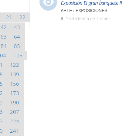
Exposición El gran banquete II
ARTE / EXPOSICIONES
21
22
Santa Marta de Tormes
42
43
63
64
84
85
04
105
1
122
8
139
5
156
2
173
9
190
6
207
3
224
0
241