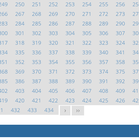
249
250
251
252
253
254
255
256
25
266
267
268
269
270
271
272
273
27
283
284
285
286
287
288
289
290
29
300
301
302
303
304
305
306
307
30
317
318
319
320
321
322
323
324
32
334
335
336
337
338
339
340
341
34
351
352
353
354
355
356
357
358
35
368
369
370
371
372
373
374
375
37
385
386
387
388
389
390
391
392
39
402
403
404
405
406
407
408
409
41
419
420
421
422
423
424
425
426
42
31
432
433
434
>
>>