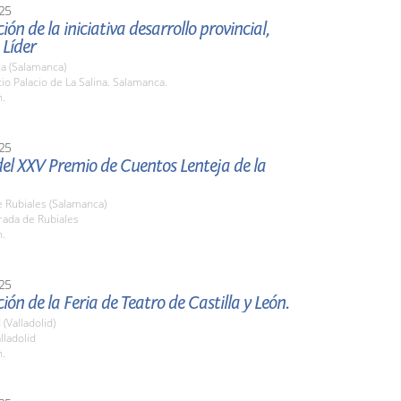
25
ión de la iniciativa desarrollo provincial,
 Líder
a (Salamanca)
tio Palacio de La Salina. Salamanca.
h.
25
el XXV Premio de Cuentos Lenteja de la
 Rubiales (Salamanca)
rada de Rubiales
h.
25
ión de la Feria de Teatro de Castilla y León.
 (Valladolid)
lladolid
h.