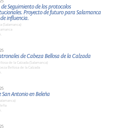
25
de Seguimiento de los protocolos
itucionales. Proyecto de futuro para Salamanca
 de influencia.
a (Salamanca)
alamanca
h.
25
atronales de Cabeza Bellosa de la Calzada
losa de la Calzada (Salamanca)
beza Bellosa de la Calzada
h.
25
e San Antonio en Beleña
Salamanca)
eleña
h.
25