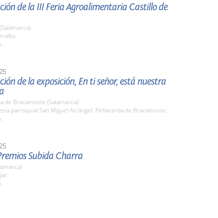
ión de la III Feria Agroalimentaria Castillo de
 (Salamanca)
rralbo
h.
25
ión de la exposición, En ti señor, está nuestra
a
a de Bracamonte (Salamanca)
lesia parroquial San Miguel Arcángel. Peñaranda de Bracamonte.
h.
25
Premios Subida Charra
lamanca)
jar.
h.