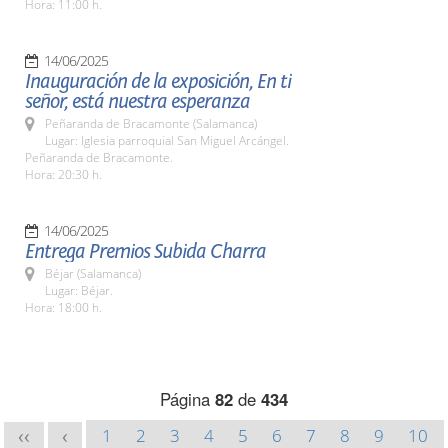
Hora: 11:00 h.
14/06/2025
Inauguración de la exposición, En ti
señor, está nuestra esperanza
Peñaranda de Bracamonte (Salamanca)
Lugar: Iglesia parroquial San Miguel Arcángel.
Peñaranda de Bracamonte.
Hora: 20:30 h.
14/06/2025
Entrega Premios Subida Charra
Béjar (Salamanca)
Lugar: Béjar.
Hora: 18:00 h.
Página
82
de
434
1
2
3
4
5
6
7
8
9
10
<<
<