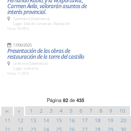
Fernando Rubio, y la viceportavoz,
Carmen Ávila, valorarán asuntos de
interés provincial.
Salamanca (Salamanca)
Lugar. Sala de comarcas. Diputación
Hora: 10:30 h.
17/06/2025
Presentación de las obras de
restauración de la torre del castillo
Ledesma (Salamanca)
Lugar: Ledesma
Hora: 11:30 h.
Página
82
de
435
1
2
3
4
5
6
7
8
9
10
<<
<
11
12
13
14
15
16
17
18
19
20
21
22
23
24
25
26
27
28
29
30