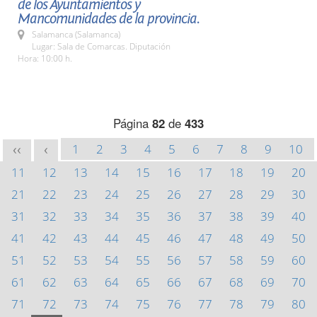
de los Ayuntamientos y
Mancomunidades de la provincia.
Salamanca (Salamanca)
Lugar: Sala de Comarcas. Diputación
Hora: 10:00 h.
Página
82
de
433
1
2
3
4
5
6
7
8
9
10
<<
<
11
12
13
14
15
16
17
18
19
20
21
22
23
24
25
26
27
28
29
30
31
32
33
34
35
36
37
38
39
40
41
42
43
44
45
46
47
48
49
50
51
52
53
54
55
56
57
58
59
60
61
62
63
64
65
66
67
68
69
70
71
72
73
74
75
76
77
78
79
80