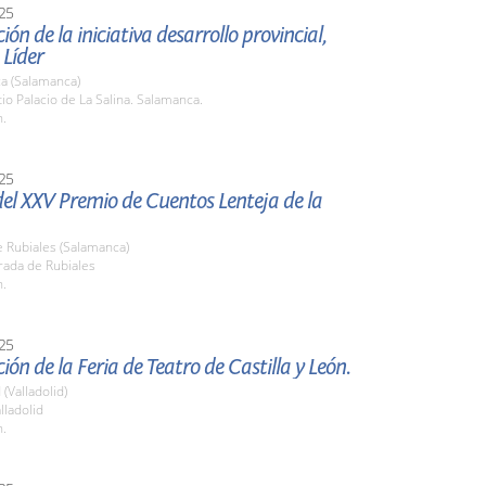
25
ión de la iniciativa desarrollo provincial,
 Líder
a (Salamanca)
tio Palacio de La Salina. Salamanca.
h.
25
el XXV Premio de Cuentos Lenteja de la
 Rubiales (Salamanca)
rada de Rubiales
h.
25
ión de la Feria de Teatro de Castilla y León.
 (Valladolid)
lladolid
h.