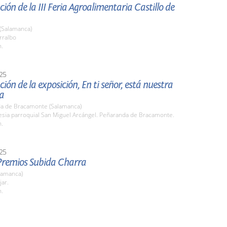
ión de la III Feria Agroalimentaria Castillo de
 (Salamanca)
rralbo
h.
25
ión de la exposición, En ti señor, está nuestra
a
a de Bracamonte (Salamanca)
lesia parroquial San Miguel Arcángel. Peñaranda de Bracamonte.
h.
25
Premios Subida Charra
lamanca)
jar.
h.