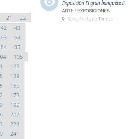
Exposición El gran banquete II
ARTE / EXPOSICIONES
21
22
Santa Marta de Tormes
42
43
63
64
84
85
04
105
1
122
8
139
5
156
2
173
9
190
6
207
3
224
0
241