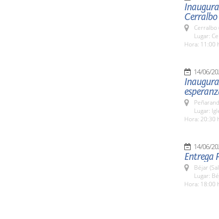
Inaugurac
Cerralbo
Cerralbo
Lugar: Ce
Hora: 11:00 
14/06/20
Inaugurac
esperanz
Peñarand
Lugar: Ig
Hora: 20:30 
14/06/20
Entrega 
Béjar (Sa
Lugar: Bé
Hora: 18:00 