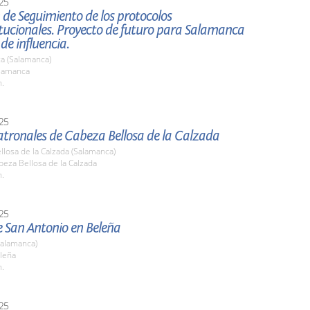
25
de Seguimiento de los protocolos
itucionales. Proyecto de futuro para Salamanca
 de influencia.
a (Salamanca)
alamanca
h.
25
atronales de Cabeza Bellosa de la Calzada
losa de la Calzada (Salamanca)
beza Bellosa de la Calzada
h.
25
e San Antonio en Beleña
Salamanca)
eleña
h.
25