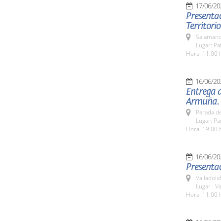
17/06/20
Presentac
Territorio
Salamanc
Lugar: Pa
Hora: 11:00 
16/06/20
Entrega d
Armuña.
Parada de
Lugar: Pa
Hora: 19:00 
16/06/20
Presentac
Valladolid
Lugar : Va
Hora: 11:00 