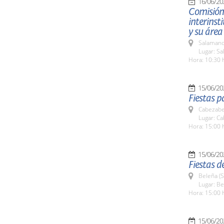
16/06/20
Comisión 
interinst
y su área
Salamanc
Lugar: S
Hora: 10:30 
15/06/20
Fiestas p
Cabezabel
Lugar: Ca
Hora: 15:00 
15/06/20
Fiestas d
Beleña (
Lugar: B
Hora: 15:00 
15/06/20