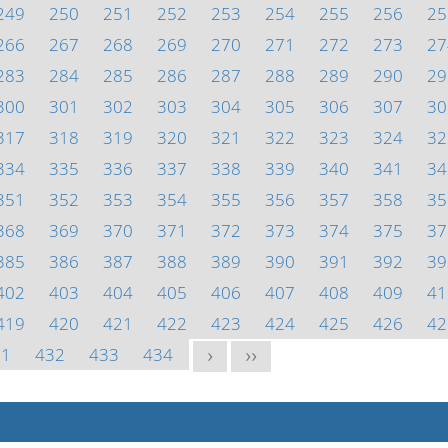
249
250
251
252
253
254
255
256
25
266
267
268
269
270
271
272
273
27
283
284
285
286
287
288
289
290
29
300
301
302
303
304
305
306
307
30
317
318
319
320
321
322
323
324
32
334
335
336
337
338
339
340
341
34
351
352
353
354
355
356
357
358
35
368
369
370
371
372
373
374
375
37
385
386
387
388
389
390
391
392
39
402
403
404
405
406
407
408
409
41
419
420
421
422
423
424
425
426
42
31
432
433
434
>
>>