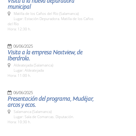
Visita a la nueva depuradora
municipal
Matilla de los Caños del Río (Salamanca)
Lugar: Estación Depuradora. Matilla de los Caños
del Río
Hora: 12:30 h.
06/06/2025
Visita a la empresa Nextview, de
Iberdrola.
Aldeatejada (Salamanca)
Lugar: Aldeatejada
Hora: 11:00 h.
06/06/2025
Presentación del programa, Mudéjar,
arcos y ecos.
Salamanca (Salamanca)
Lugar: Sala de Comarcas. Diputación.
Hora: 10:30 h.