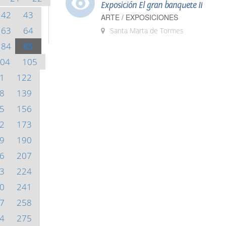
Exposición El gran banquete II
42
43
ARTE / EXPOSICIONES
63
64
Santa Marta de Tormes
84
85
04
105
1
122
8
139
5
156
2
173
9
190
6
207
3
224
0
241
7
258
4
275