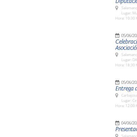
Diputaci
Salamanc
Lugar: M
Hora: 10:30 
05/06/20
Celebraci
Asociaci
Salamanc
Lugar: D
Hora: 18:30 
05/06/20
Entrega 
Carbajosa
Lugar: Ce
Hora: 12:00 
04/06/20
Presentac
Salamanc