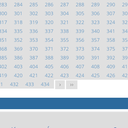
283
284
285
286
287
288
289
290
29
300
301
302
303
304
305
306
307
30
317
318
319
320
321
322
323
324
32
334
335
336
337
338
339
340
341
34
351
352
353
354
355
356
357
358
35
368
369
370
371
372
373
374
375
37
385
386
387
388
389
390
391
392
39
402
403
404
405
406
407
408
409
41
419
420
421
422
423
424
425
426
42
31
432
433
434
>
>>