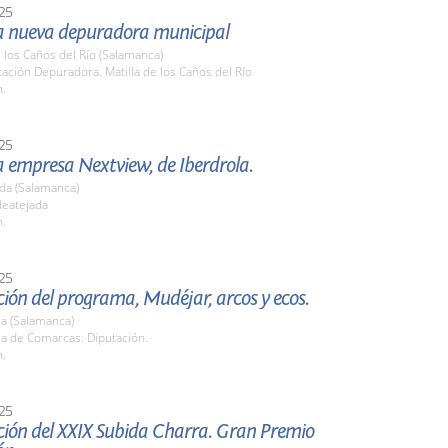
25
 la nueva depuradora municipal
e los Caños del Río (Salamanca)
tación Depuradora. Matilla de los Caños del Río
h.
25
la empresa Nextview, de Iberdrola.
da (Salamanca)
deatejada
h.
25
ión del programa, Mudéjar, arcos y ecos.
a (Salamanca)
la de Comarcas. Diputación.
h.
25
ción del XXIX Subida Charra. Gran Premio