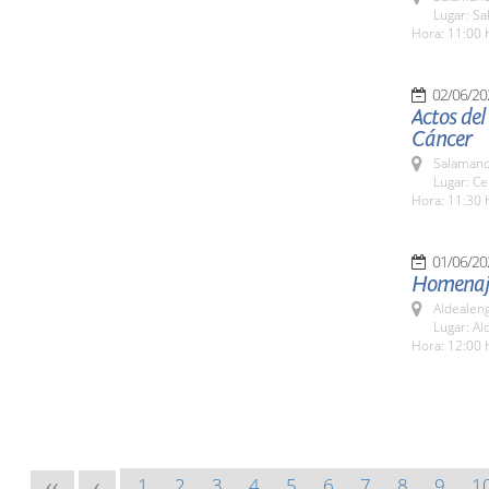
Lugar: Sa
Hora: 11:00 
02/06/20
Actos del
Cáncer
Salamanc
Lugar: Ce
Hora: 11:30 
01/06/20
Homenaje
Aldealen
Lugar: Al
Hora: 12:00 
1
2
3
4
5
6
7
8
9
1
<<
<