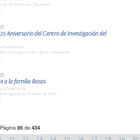
la de las Comarcas. Diputación
h.
25
 25 Aniversario del Centro de Investigación del
a (Salamanca)
ntro Investigación del Cáncer. Salamanca
h.
25
 a la familia Basas
gua (Salamanca)
dealengua (Junto Estación de tren)
h.
Página
85
de
434
0
11
12
13
14
15
16
17
18
19
20