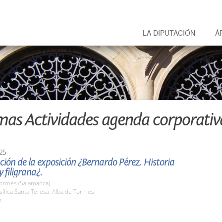
LA DIPUTACIÓN
Á
mas Actividades agenda corporativ
25
ión de la exposición ¿Bernardo Pérez. Historia
 filigrana¿.
Tormes (Salamanca)
sílica Santa Teresa. Alba de Tormes
h.