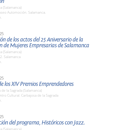
ón
a (Salamanca)
useo Automoción. Salamanca.
h.
25
ón de los actos del 25 Aniversario de la
ón de Mujeres Empresarias de Salamanca
a (Salamanca)
A2. Salamanca
h.
25
de los XIV Premios Emprendedores
 de la Sagrada (Salamanca)
ntro Cultural. Carbajosa de la Sagrada
h.
25
ión del programa, Históricos con Jazz.
a (Salamanca)