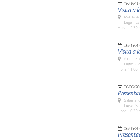
06/06/20
Visita a
Matilla d
Lugar: Es
Hora: 12:30 
06/06/20
Visita a 
Aldeateja
Lugar: Al
Hora: 11:00 
06/06/20
Presentac
Salamanc
Lugar: Sa
Hora: 10:30 
06/06/20
Presenta