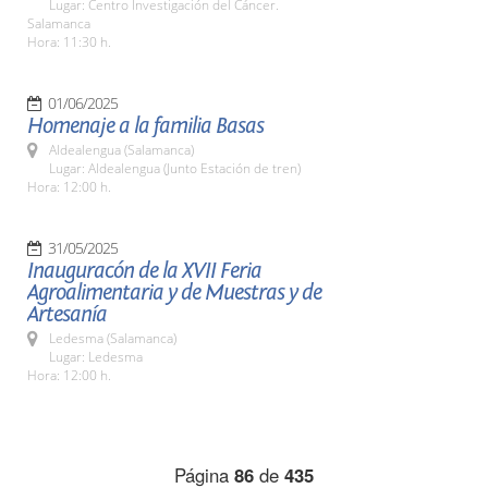
Lugar: Centro Investigación del Cáncer.
Salamanca
Hora: 11:30 h.
01/06/2025
Homenaje a la familia Basas
Aldealengua (Salamanca)
Lugar: Aldealengua (Junto Estación de tren)
Hora: 12:00 h.
31/05/2025
Inauguracón de la XVII Feria
Agroalimentaria y de Muestras y de
Artesanía
Ledesma (Salamanca)
Lugar: Ledesma
Hora: 12:00 h.
Página
86
de
435