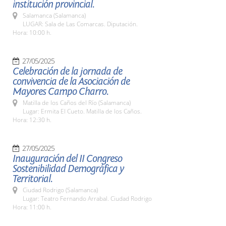
institución provincial.
Salamanca (Salamanca)
LUGAR: Sala de Las Comarcas. Diputación.
Hora: 10:00 h.
27/05/2025
Celebración de la jornada de
convivencia de la Asociación de
Mayores Campo Charro.
Matilla de los Caños del Río (Salamanca)
Lugar: Ermita El Cueto. Matilla de los Caños.
Hora: 12:30 h.
27/05/2025
Inauguración del II Congreso
Sostenibilidad Demográfica y
Territorial.
Ciudad Rodrigo (Salamanca)
Lugar: Teatro Fernando Arrabal. Ciudad Rodrigo
Hora: 11:00 h.