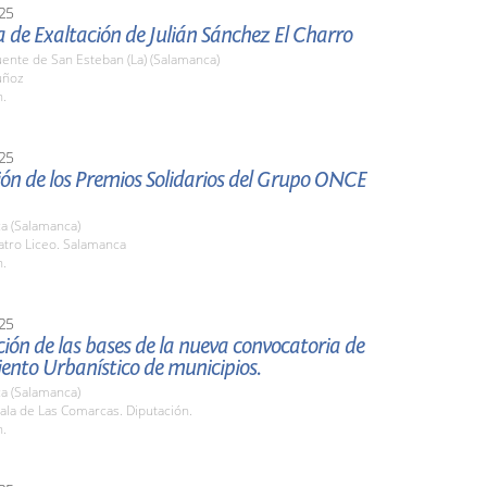
25
a de Exaltación de Julián Sánchez El Charro
ente de San Esteban (La) (Salamanca)
uñoz
h.
25
ón de los Premios Solidarios del Grupo ONCE
a (Salamanca)
atro Liceo. Salamanca
h.
25
ión de las bases de la nueva convocatoria de
ento Urbanístico de municipios.
a (Salamanca)
ala de Las Comarcas. Diputación.
h.