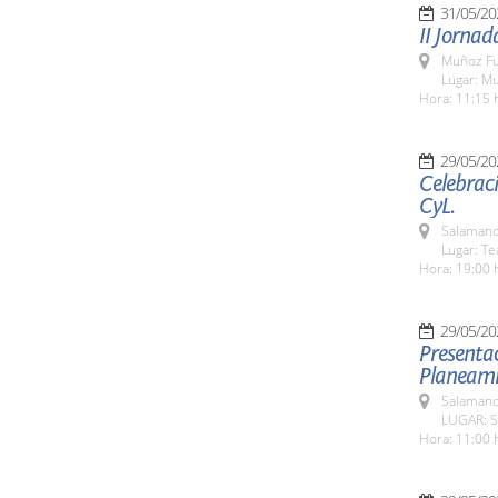
31/05/20
II Jornad
Muñoz Fu
Lugar: M
Hora: 11:15 
29/05/20
Celebraci
CyL.
Salamanc
Lugar: Te
Hora: 19:00 
29/05/20
Presentac
Planeami
Salamanc
LUGAR: S
Hora: 11:00 