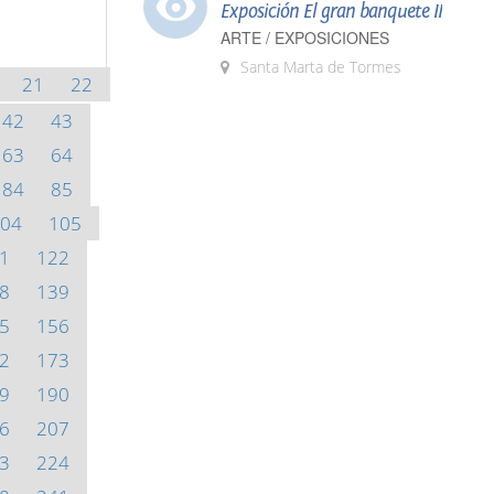
Exposición El gran banquete II
ARTE / EXPOSICIONES
Santa Marta de Tormes
21
22
42
43
63
64
84
85
04
105
1
122
8
139
5
156
2
173
9
190
6
207
3
224