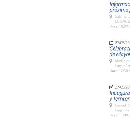
Informaci
próximo p
Salamanc
LUGAR: S
Hora: 10:00 
27/05/20
Celebraci
de Mayor
Matilla d
Lugar: Er
Hora: 12:30 
27/05/20
Inaugurac
y Territor
Ciudad R
Lugar: Te
Hora: 11:00 