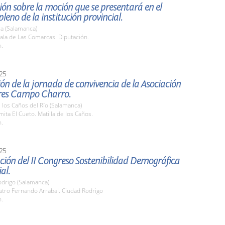
ón sobre la moción que se presentará en el
leno de la institución provincial.
a (Salamanca)
ala de Las Comarcas. Diputación.
h.
25
ón de la jornada de convivencia de la Asociación
es Campo Charro.
e los Caños del Río (Salamanca)
mita El Cueto. Matilla de los Caños.
h.
25
ión del II Congreso Sostenibilidad Demográfica
ial.
odrigo (Salamanca)
atro Fernando Arrabal. Ciudad Rodrigo
h.