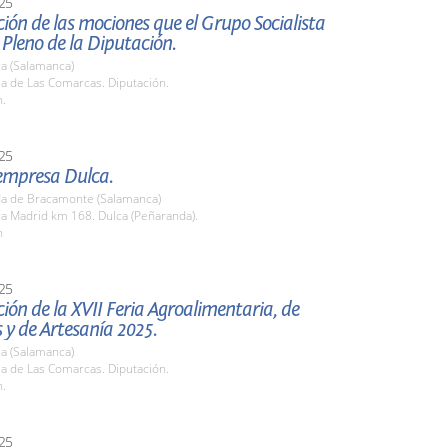
25
ión de las mociones que el Grupo Socialista
l Pleno de la Diputación.
a (Salamanca)
la de Las Comarcas. Diputación.
h.
25
 empresa Dulca.
a de Bracamonte (Salamanca)
ra Madrid km 168. Dulca (Peñaranda).
h
25
ión de la XVII Feria Agroalimentaria, de
y de Artesanía 2025.
a (Salamanca)
la de Las Comarcas. Diputación.
h.
25