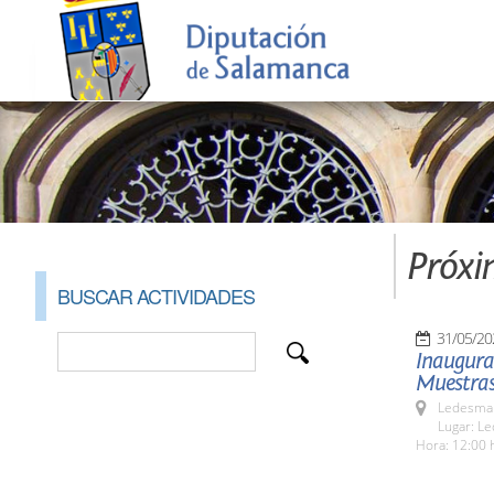
Próxi
BUSCAR ACTIVIDADES
31/05/20
Inaugurac
Muestras
Ledesma 
Lugar: L
Hora: 12:00 