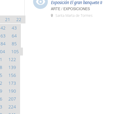
Exposición El gran banquete II
ARTE / EXPOSICIONES
Santa Marta de Tormes
21
22
42
43
63
64
84
85
04
105
1
122
8
139
5
156
2
173
9
190
6
207
3
224