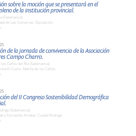
ón sobre la moción que se presentará en el
leno de la institución provincial.
a (Salamanca)
ala de Las Comarcas. Diputación.
h.
25
ón de la jornada de convivencia de la Asociación
es Campo Charro.
e los Caños del Río (Salamanca)
mita El Cueto. Matilla de los Caños.
h.
25
ión del II Congreso Sostenibilidad Demográfica
ial.
odrigo (Salamanca)
atro Fernando Arrabal. Ciudad Rodrigo
h.