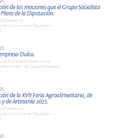
25
ión de las mociones que el Grupo Socialista
l Pleno de la Diputación.
a (Salamanca)
la de Las Comarcas. Diputación.
h.
25
 empresa Dulca.
a de Bracamonte (Salamanca)
ra Madrid km 168. Dulca (Peñaranda).
h
25
ión de la XVII Feria Agroalimentaria, de
y de Artesanía 2025.
a (Salamanca)
la de Las Comarcas. Diputación.
h.
25