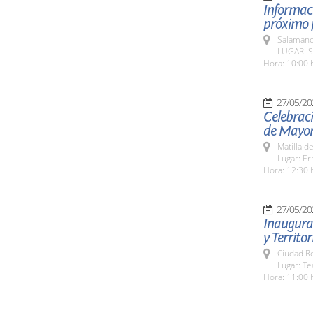
Informaci
próximo p
Salamanc
LUGAR: S
Hora: 10:00 
27/05/20
Celebraci
de Mayor
Matilla d
Lugar: Er
Hora: 12:30 
27/05/20
Inaugurac
y Territor
Ciudad R
Lugar: Te
Hora: 11:00 