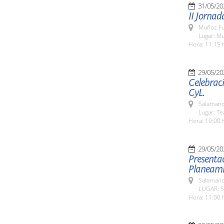
31/05/20
II Jornad
Muñoz Fu
Lugar: M
Hora: 11:15 
29/05/20
Celebraci
CyL.
Salamanc
Lugar: Te
Hora: 19:00 
29/05/20
Presentac
Planeami
Salamanc
LUGAR: S
Hora: 11:00 