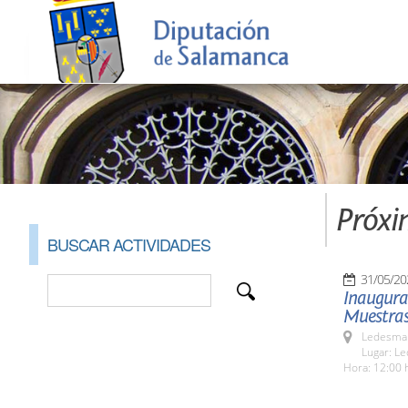
Próxi
BUSCAR ACTIVIDADES
31/05/20
Inaugurac
Muestras
Ledesma 
Lugar: L
Hora: 12:00 