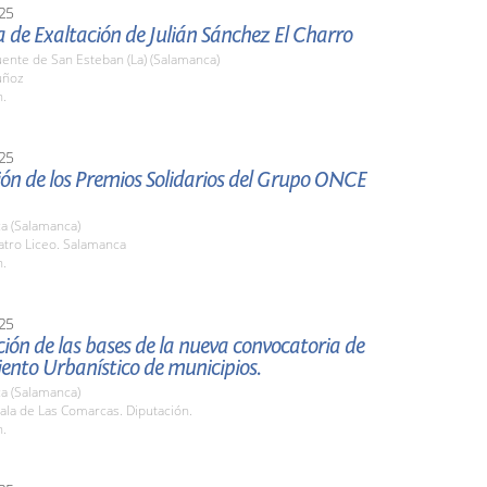
25
a de Exaltación de Julián Sánchez El Charro
ente de San Esteban (La) (Salamanca)
uñoz
h.
25
ón de los Premios Solidarios del Grupo ONCE
a (Salamanca)
atro Liceo. Salamanca
h.
25
ión de las bases de la nueva convocatoria de
ento Urbanístico de municipios.
a (Salamanca)
ala de Las Comarcas. Diputación.
h.