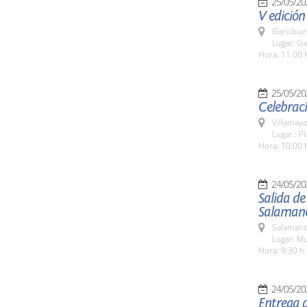
25/05/20
V edición
Garcibue
Lugar: G
Hora: 11:00 
25/05/20
Celebraci
Villamayo
Lugar : P
Hora: 10:00 
24/05/20
Salida de
Salamanc
Salamanc
Lugar: M
Hora: 9:30 h.
24/05/20
Entrega d