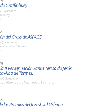
25
 de Graffitibuey
y (Salamanca)
arcibuey
h.
25
ón del Cross de ASPACE.
r (Salamanca)
laza España. Villamayor.
h.
25
 la II Peregrinación Santa Teresa de Jesús.
a-Alba de Tormes.
a (Salamanca)
useo Historia de la Automoción. Salamanca.
25
e los Premios del II Festival Urbano.