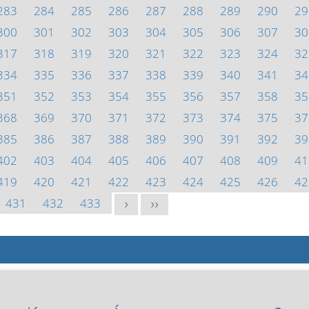
283
284
285
286
287
288
289
290
29
300
301
302
303
304
305
306
307
30
317
318
319
320
321
322
323
324
32
334
335
336
337
338
339
340
341
34
351
352
353
354
355
356
357
358
35
368
369
370
371
372
373
374
375
37
385
386
387
388
389
390
391
392
39
402
403
404
405
406
407
408
409
41
419
420
421
422
423
424
425
426
42
431
432
433
>
>>