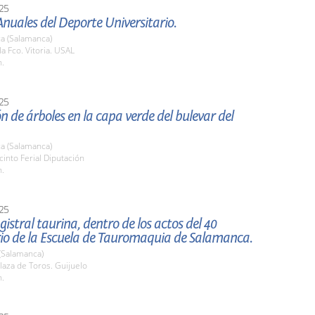
25
nuales del Deporte Universitario.
a (Salamanca)
la Fco. Vitoria. USAL
h.
25
n de árboles en la capa verde del bulevar del
a (Salamanca)
cinto Ferial Diputación
h.
25
istral taurina, dentro de los actos del 40
rio de la Escuela de Tauromaquia de Salamanca.
(Salamanca)
aza de Toros. Guijuelo
h.