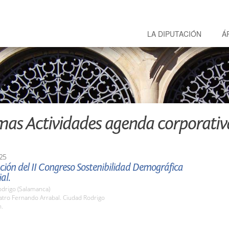
LA DIPUTACIÓN
Á
mas Actividades agenda corporativ
25
ión del II Congreso Sostenibilidad Demográfica
ial.
odrigo (Salamanca)
atro Fernando Arrabal. Ciudad Rodrigo
h.