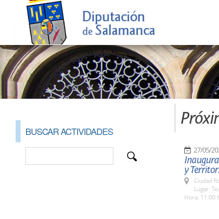
Próxi
BUSCAR ACTIVIDADES
27/05/20
Inaugurac
y Territor
Ciudad R
Lugar: Te
Hora: 11:00 