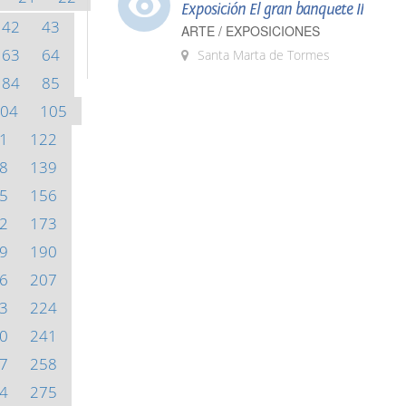
Exposición El gran banquete II
42
43
ARTE / EXPOSICIONES
63
64
Santa Marta de Tormes
84
85
04
105
1
122
8
139
5
156
2
173
9
190
6
207
3
224
0
241
7
258
4
275