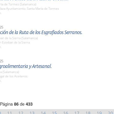
rta de Tormes (Salamanca)
laza Ayuntamiento. Santa Marta de Tormes
h.
25
ión de la Ruta de los Esgrafiados Serranos.
an de la Sierra (Salamanca)
n Esteban de la Sierra
h.
25
Agroalimentaria y Artesanal.
a (Salamanca)
igal de los Aceiteros.
h.
Página
86
de
433
0
11
12
13
14
15
16
17
18
19
20