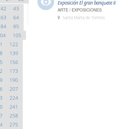
Exposición El gran banquete II
42
43
ARTE / EXPOSICIONES
63
64
Santa Marta de Tormes
84
85
04
105
1
122
8
139
5
156
2
173
9
190
6
207
3
224
0
241
7
258
4
275