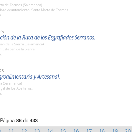
rta de Tormes (Salamanca)
laza Ayuntamiento. Santa Marta de Tormes
h.
25
ión de la Ruta de los Esgrafiados Serranos.
an de la Sierra (Salamanca)
n Esteban de la Sierra
h.
25
Agroalimentaria y Artesanal.
a (Salamanca)
igal de los Aceiteros.
h.
Página
86
de
433
0
11
12
13
14
15
16
17
18
19
20