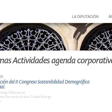
LA DIPUTACIÓN
Á
mas Actividades agenda corporativ
25
ión del II Congreso Sostenibilidad Demográfica
ial.
odrigo (Salamanca)
atro Fernando Arrabal. Ciudad Rodrigo
h.