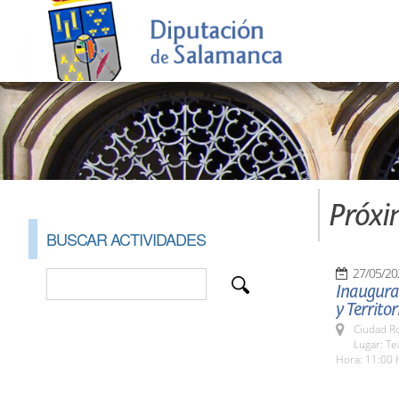
Próxi
BUSCAR ACTIVIDADES
27/05/20
Inaugurac
y Territor
Ciudad R
Lugar: Te
Hora: 11:00 