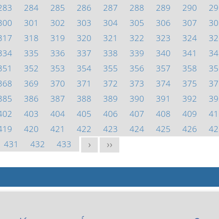
283
284
285
286
287
288
289
290
29
300
301
302
303
304
305
306
307
30
317
318
319
320
321
322
323
324
32
334
335
336
337
338
339
340
341
34
351
352
353
354
355
356
357
358
35
368
369
370
371
372
373
374
375
37
385
386
387
388
389
390
391
392
39
402
403
404
405
406
407
408
409
41
419
420
421
422
423
424
425
426
42
431
432
433
>
>>