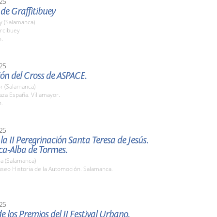
25
 de Graffitibuey
y (Salamanca)
arcibuey
h.
25
ón del Cross de ASPACE.
r (Salamanca)
laza España. Villamayor.
h.
25
 la II Peregrinación Santa Teresa de Jesús.
a-Alba de Tormes.
a (Salamanca)
useo Historia de la Automoción. Salamanca.
25
e los Premios del II Festival Urbano.