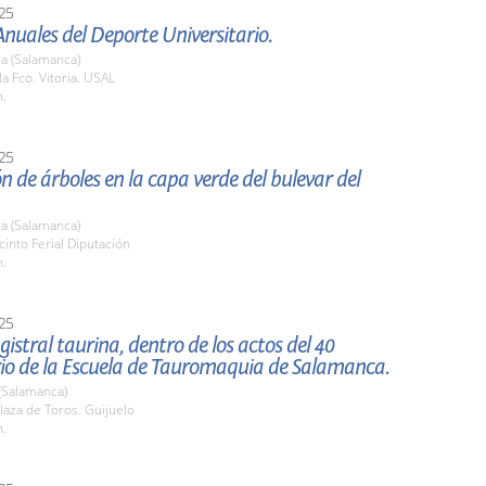
25
nuales del Deporte Universitario.
a (Salamanca)
la Fco. Vitoria. USAL
h.
25
n de árboles en la capa verde del bulevar del
a (Salamanca)
cinto Ferial Diputación
h.
25
istral taurina, dentro de los actos del 40
rio de la Escuela de Tauromaquia de Salamanca.
(Salamanca)
aza de Toros. Guijuelo
h.