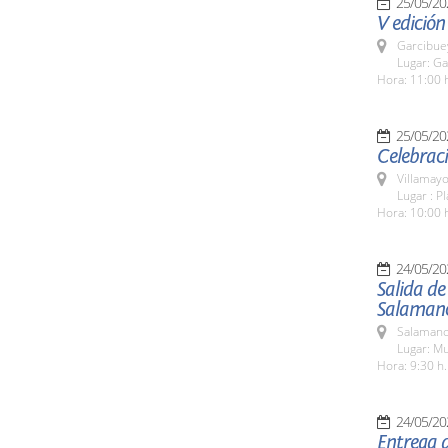
25/05/20
V edición
Garcibue
Lugar: G
Hora: 11:00 
25/05/20
Celebraci
Villamayo
Lugar : P
Hora: 10:00 
24/05/20
Salida de
Salamanc
Salamanc
Lugar: M
Hora: 9:30 h.
24/05/20
Entrega d