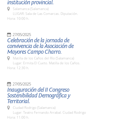
institución provincial.
Salamanca (Salamanca)
LUGAR: Sala de Las Comarcas. Diputación.
Hora: 10:00 h.
27/05/2025
Celebración de la jornada de
convivencia de la Asociación de
Mayores Campo Charro.
Matilla de los Caños del Río (Salamanca)
Lugar: Ermita El Cueto. Matilla de los Caños.
Hora: 12:30 h.
27/05/2025
Inauguración del II Congreso
Sostenibilidad Demográfica y
Territorial.
Ciudad Rodrigo (Salamanca)
Lugar: Teatro Fernando Arrabal. Ciudad Rodrigo
Hora: 11:00 h.