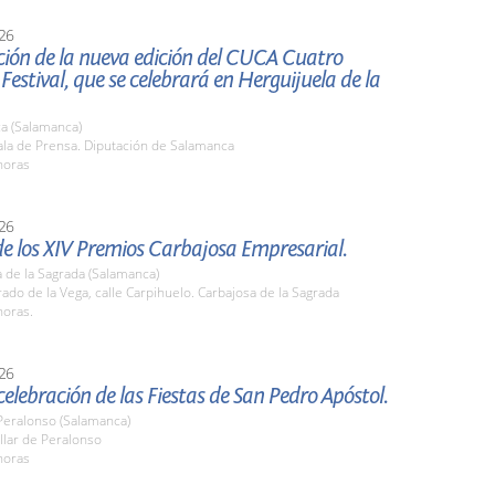
26
ción de la nueva edición del CUCA Cuatro
estival, que se celebrará en Herguijuela de la
a (Salamanca)
la de Prensa. Diputación de Salamanca
horas
26
e los XIV Premios Carbajosa Empresarial.
 de la Sagrada (Salamanca)
do de la Vega, calle Carpihuelo. Carbajosa de la Sagrada
horas.
26
celebración de las Fiestas de San Pedro Apóstol.
 Peralonso (Salamanca)
llar de Peralonso
horas