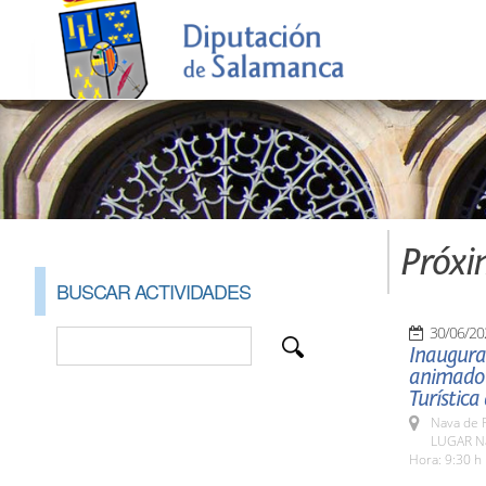
Próxi
BUSCAR ACTIVIDADES
30/06/20
Inaugurac
animado r
Turística 
Nava de F
LUGAR Na
Hora: 9:30 h