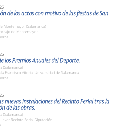
26
ón de los actos con motivo de las fiestas de San
de Montemayor (Salamanca)
orcajo de Montemayor
horas
26
e los Premios Anuales del Deporte.
a (Salamanca)
la Francisco Vitoria. Universidad de Salamanca
horas
26
as nuevas instalaciones del Recinto Ferial tras la
ión de las obras.
a (Salamanca)
evar Recinto Ferial Diputación.
h.