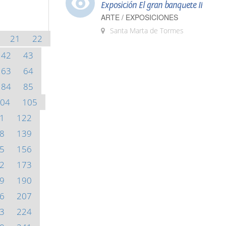
Exposición El gran banquete II
ARTE / EXPOSICIONES
Santa Marta de Tormes
21
22
42
43
63
64
84
85
04
105
1
122
8
139
5
156
2
173
9
190
6
207
3
224