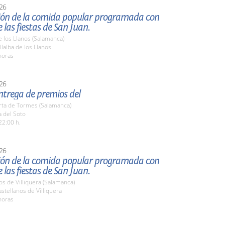
26
ión de la comida popular programada con
 las fiestas de San Juan.
de los Llanos (Salamanca)
lalba de los Llanos
horas
26
entrega de premios del
rta de Tormes (Salamanca)
a del Soto
22:00 h.
26
ión de la comida popular programada con
 las fiestas de San Juan.
os de Villiquera (Salamanca)
tellanos de Villiquera
horas