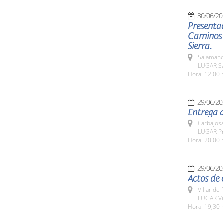
30/06/20
Presenta
Caminos F
Sierra.
Salamanc
LUGAR Sa
Hora: 12:00 
29/06/20
Entrega d
Carbajosa
LUGAR Pra
Hora: 20:00 
29/06/20
Actos de 
Villar de
LUGAR Vi
Hora: 19,30 