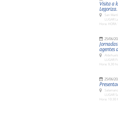
Visita a 
Legoriza.
San Martí
LUGAR La 
Hora: HORA 
25/06/20
Jornadas
agentes 
Aldehuel
LUGAR Fi
Hora: 9,30 h
25/06/20
Presentac
Salamanc
LUGAR Sa
Hora: 10:30 