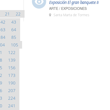
Exposición El gran banquete II
ARTE / EXPOSICIONES
21
22
Santa Marta de Tormes
42
43
63
64
84
85
04
105
1
122
8
139
5
156
2
173
9
190
6
207
3
224
0
241