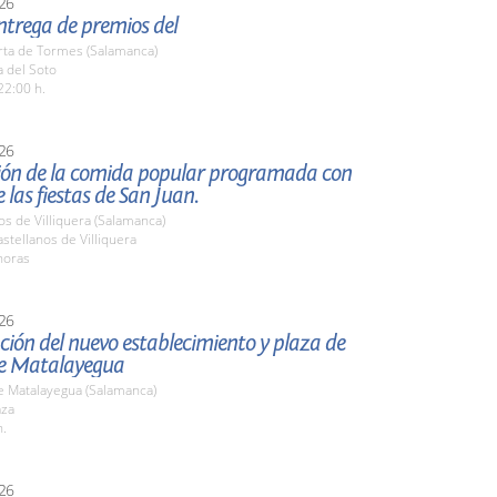
26
entrega de premios del
rta de Tormes (Salamanca)
a del Soto
22:00 h.
26
ión de la comida popular programada con
 las fiestas de San Juan.
os de Villiquera (Salamanca)
tellanos de Villiquera
horas
26
ión del nuevo establecimiento y plaza de
e Matalayegua
e Matalayegua (Salamanca)
aza
h.
26