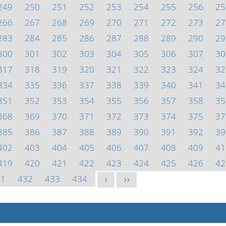
249
250
251
252
253
254
255
256
25
266
267
268
269
270
271
272
273
27
283
284
285
286
287
288
289
290
29
300
301
302
303
304
305
306
307
30
317
318
319
320
321
322
323
324
32
334
335
336
337
338
339
340
341
34
351
352
353
354
355
356
357
358
35
368
369
370
371
372
373
374
375
37
385
386
387
388
389
390
391
392
39
402
403
404
405
406
407
408
409
41
419
420
421
422
423
424
425
426
42
31
432
433
434
>
>>