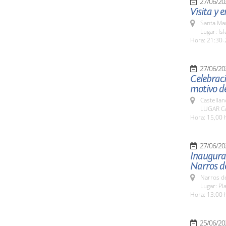
27/06/20
Visita y 
Santa Ma
Lugar: Isl
Hora: 21:30-
27/06/20
Celebrac
motivo de
Castellan
LUGAR Cas
Hora: 15,00 
27/06/20
Inaugurac
Narros d
Narros d
Lugar: Pl
Hora: 13:00 
25/06/20