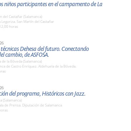
los niños participantes en el campamento de La
n del Castañar (Salamanca)
Legoriza. San Martín del Castañar
12,00 horas
26
 técnicas Dehesa del futuro. Conectando
del cambio, de ASFOSA.
a de la Bóveda (Salamanca)
nca de Castro Enríquez. Aldehuela de la Bóveda.
oras
26
ión del programa, Históricos con Jazz.
a (Salamanca)
la de Prensa. Diputación de Salamanca
horas