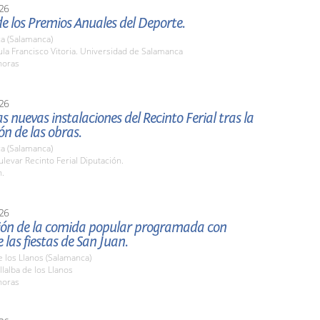
26
e los Premios Anuales del Deporte.
a (Salamanca)
la Francisco Vitoria. Universidad de Salamanca
horas
26
as nuevas instalaciones del Recinto Ferial tras la
ión de las obras.
a (Salamanca)
evar Recinto Ferial Diputación.
h.
26
ión de la comida popular programada con
 las fiestas de San Juan.
de los Llanos (Salamanca)
lalba de los Llanos
horas