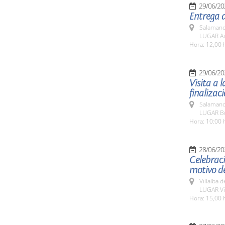
29/06/20
Entrega d
Salamanc
LUGAR Au
Hora: 12,00 
29/06/20
Visita a l
finalizac
Salamanc
LUGAR Bul
Hora: 10:00 
28/06/20
Celebrac
motivo de
Villalba 
LUGAR Vil
Hora: 15,00 