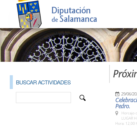
Próxi
BUSCAR ACTIVIDADES
29/06/20
Celebraci
Pedro.
Horcajo 
LUGAR H
Hora: 12,00 