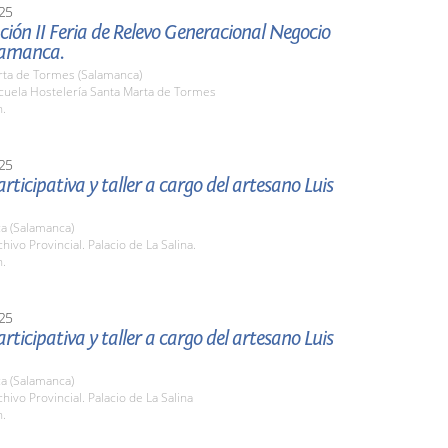
25
ión II Feria de Relevo Generacional Negocio
lamanca.
rta de Tormes (Salamanca)
scuela Hostelería Santa Marta de Tormes
h.
25
rticipativa y taller a cargo del artesano Luis
a (Salamanca)
chivo Provincial. Palacio de La Salina.
h.
25
rticipativa y taller a cargo del artesano Luis
a (Salamanca)
chivo Provincial. Palacio de La Salina
h.