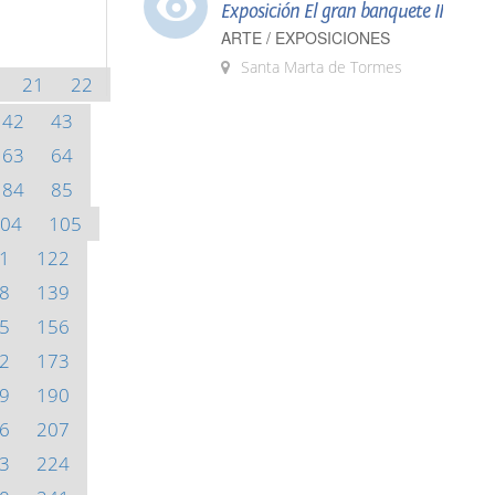
Exposición El gran banquete II
ARTE / EXPOSICIONES
Santa Marta de Tormes
21
22
42
43
63
64
84
85
04
105
1
122
8
139
5
156
2
173
9
190
6
207
3
224