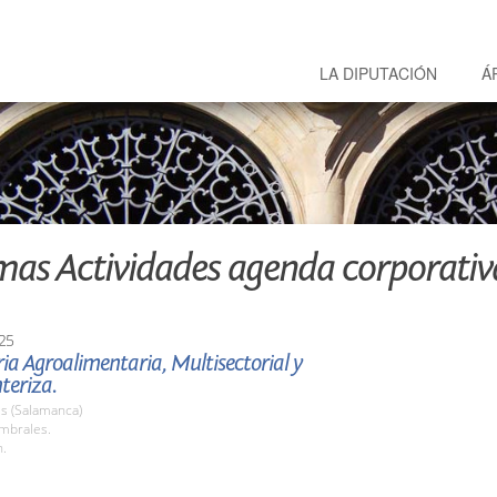
LA DIPUTACIÓN
Á
mas Actividades agenda corporativ
25
ria Agroalimentaria, Multisectorial y
teriza.
s (Salamanca)
umbrales.
h.