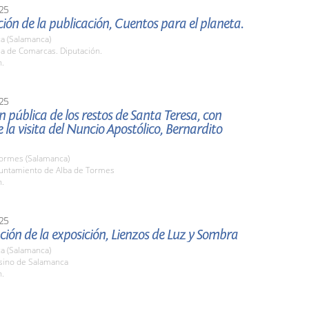
25
ión de la publicación, Cuentos para el planeta.
a (Salamanca)
la de Comarcas. Diputación.
h.
25
n pública de los restos de Santa Teresa, con
 la visita del Nuncio Apostólico, Bernardito
Tormes (Salamanca)
yuntamiento de Alba de Tormes
h.
25
ión de la exposición, Lienzos de Luz y Sombra
a (Salamanca)
asino de Salamanca
h.