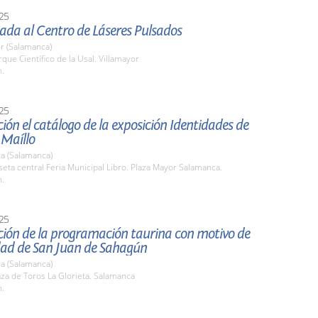
25
iada al Centro de Láseres Pulsados
r (Salamanca)
rque Científico de la Usal. Villamayor
h.
25
ión el catálogo de la exposición Identidades de
 Maíllo
a (Salamanca)
seta central Feria Municipal Libro. Plaza Mayor Salamanca.
h.
25
ción de la programación taurina con motivo de
idad de San Juan de Sahagún
a (Salamanca)
aza de Toros La Glorieta. Salamanca
h.