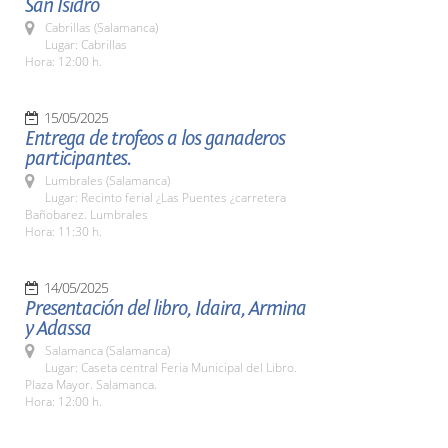
San Isidro
Cabrillas (Salamanca)
Lugar: Cabrillas
Hora: 12:00 h.
15/05/2025
Entrega de trofeos a los ganaderos
participantes.
Lumbrales (Salamanca)
Lugar: Recinto ferial ¿Las Puentes ¿carretera
Bañobarez. Lumbrales
Hora: 11:30 h.
14/05/2025
Presentación del libro, Idaira, Armina
y Adassa
Salamanca (Salamanca)
Lugar: Caseta central Feria Municipal del Libro.
Plaza Mayor. Salamanca.
Hora: 12:00 h.