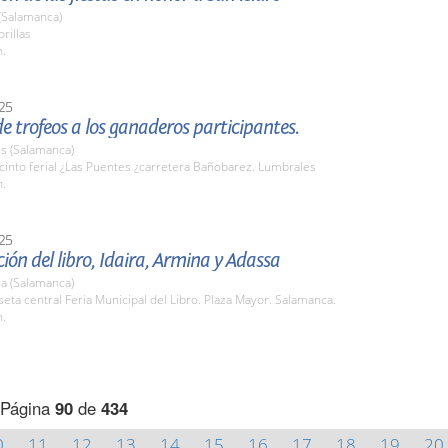
 (Salamanca)
brillas
h.
25
e trofeos a los ganaderos participantes.
s (Salamanca)
cinto ferial ¿Las Puentes ¿carretera Bañobarez. Lumbrales
h.
25
ión del libro, Idaira, Armina y Adassa
a (Salamanca)
seta central Feria Municipal del Libro. Plaza Mayor. Salamanca.
h.
Página
90
de
434
0
11
12
13
14
15
16
17
18
19
20