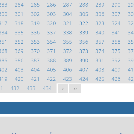
283
284
285
286
287
288
289
290
29
300
301
302
303
304
305
306
307
30
317
318
319
320
321
322
323
324
32
334
335
336
337
338
339
340
341
34
351
352
353
354
355
356
357
358
35
368
369
370
371
372
373
374
375
37
385
386
387
388
389
390
391
392
39
402
403
404
405
406
407
408
409
41
419
420
421
422
423
424
425
426
42
31
432
433
434
>
>>