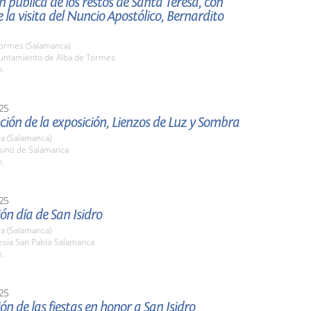
n pública de los restos de Santa Teresa, con
 la visita del Nuncio Apostólico, Bernardito
Tormes (Salamanca)
yuntamiento de Alba de Tormes
h.
25
ión de la exposición, Lienzos de Luz y Sombra
a (Salamanca)
asino de Salamanca
h.
25
ón día de San Isidro
a (Salamanca)
lesia San Pablo Salamanca
h.
25
ón de las fiestas en honor a San Isidro