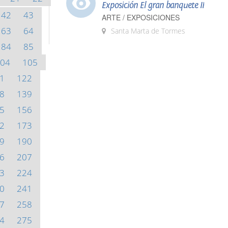
Exposición El gran banquete II
42
43
ARTE / EXPOSICIONES
63
64
Santa Marta de Tormes
84
85
04
105
1
122
8
139
5
156
2
173
9
190
6
207
3
224
0
241
7
258
4
275