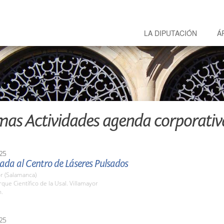
LA DIPUTACIÓN
Á
mas Actividades agenda corporativ
25
iada al Centro de Láseres Pulsados
r (Salamanca)
rque Científico de la Usal. Villamayor
h.
25