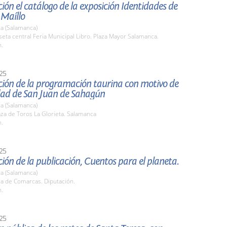
ión el catálogo de la exposición Identidades de
 Maíllo
a (Salamanca)
seta central Feria Municipal Libro. Plaza Mayor Salamanca.
h.
25
ción de la programación taurina con motivo de
idad de San Juan de Sahagún
a (Salamanca)
aza de Toros La Glorieta. Salamanca
h.
25
ión de la publicación, Cuentos para el planeta.
a (Salamanca)
la de Comarcas. Diputación.
h.
25