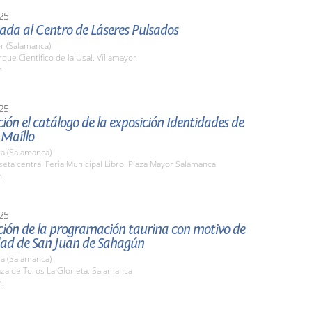
25
iada al Centro de Láseres Pulsados
r (Salamanca)
rque Científico de la Usal. Villamayor
h.
25
ión el catálogo de la exposición Identidades de
 Maíllo
a (Salamanca)
seta central Feria Municipal Libro. Plaza Mayor Salamanca.
h.
25
ción de la programación taurina con motivo de
idad de San Juan de Sahagún
a (Salamanca)
aza de Toros La Glorieta. Salamanca
h.