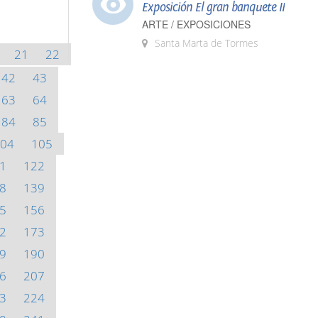
Exposición El gran banquete II
ARTE / EXPOSICIONES
Santa Marta de Tormes
21
22
42
43
63
64
84
85
04
105
1
122
8
139
5
156
2
173
9
190
6
207
3
224