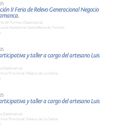
25
ión II Feria de Relevo Generacional Negocio
lamanca.
rta de Tormes (Salamanca)
scuela Hostelería Santa Marta de Tormes
h.
25
rticipativa y taller a cargo del artesano Luis
a (Salamanca)
chivo Provincial. Palacio de La Salina.
h.
25
rticipativa y taller a cargo del artesano Luis
a (Salamanca)
chivo Provincial. Palacio de La Salina
h.