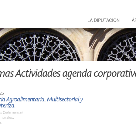
LA DIPUTACIÓN
Á
mas Actividades agenda corporativ
25
ria Agroalimentaria, Multisectorial y
teriza.
s (Salamanca)
umbrales.
h.