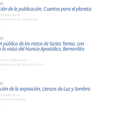
25
ión de la publicación, Cuentos para el planeta.
a (Salamanca)
la de Comarcas. Diputación.
h.
25
n pública de los restos de Santa Teresa, con
 la visita del Nuncio Apostólico, Bernardito
Tormes (Salamanca)
yuntamiento de Alba de Tormes
h.
25
ión de la exposición, Lienzos de Luz y Sombra
a (Salamanca)
asino de Salamanca
h.