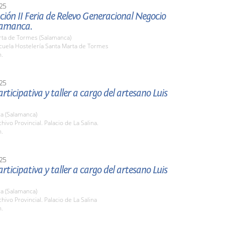
25
ión II Feria de Relevo Generacional Negocio
lamanca.
rta de Tormes (Salamanca)
scuela Hostelería Santa Marta de Tormes
h.
25
rticipativa y taller a cargo del artesano Luis
a (Salamanca)
chivo Provincial. Palacio de La Salina.
h.
25
rticipativa y taller a cargo del artesano Luis
a (Salamanca)
chivo Provincial. Palacio de La Salina
h.