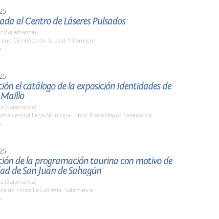
25
iada al Centro de Láseres Pulsados
r (Salamanca)
rque Científico de la Usal. Villamayor
h.
25
ión el catálogo de la exposición Identidades de
 Maíllo
a (Salamanca)
seta central Feria Municipal Libro. Plaza Mayor Salamanca.
h.
25
ción de la programación taurina con motivo de
idad de San Juan de Sahagún
a (Salamanca)
aza de Toros La Glorieta. Salamanca
h.