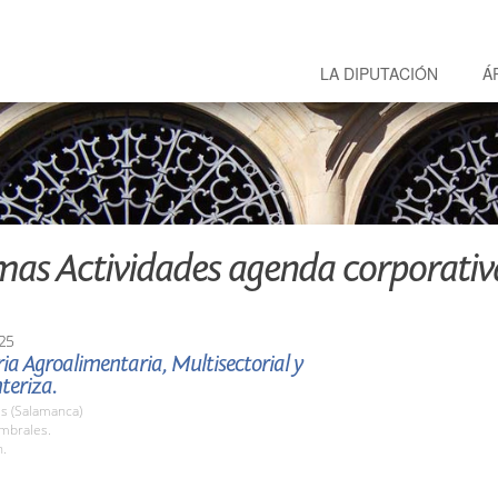
LA DIPUTACIÓN
Á
mas Actividades agenda corporativ
25
ria Agroalimentaria, Multisectorial y
teriza.
s (Salamanca)
umbrales.
h.