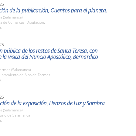
25
ión de la publicación, Cuentos para el planeta.
a (Salamanca)
la de Comarcas. Diputación.
h.
25
n pública de los restos de Santa Teresa, con
 la visita del Nuncio Apostólico, Bernardito
Tormes (Salamanca)
yuntamiento de Alba de Tormes
h.
25
ión de la exposición, Lienzos de Luz y Sombra
a (Salamanca)
asino de Salamanca
h.