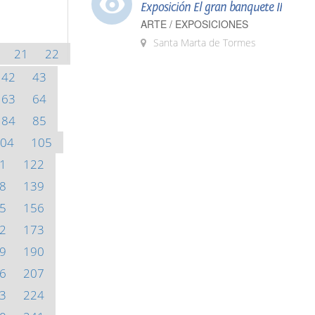
Exposición El gran banquete II
ARTE / EXPOSICIONES
Santa Marta de Tormes
21
22
42
43
63
64
84
85
04
105
1
122
8
139
5
156
2
173
9
190
6
207
3
224