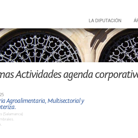
LA DIPUTACIÓN
Á
mas Actividades agenda corporativ
25
ria Agroalimentaria, Multisectorial y
teriza.
s (Salamanca)
umbrales.
h.