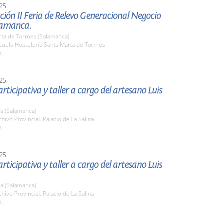
25
ión II Feria de Relevo Generacional Negocio
lamanca.
rta de Tormes (Salamanca)
scuela Hostelería Santa Marta de Tormes
h.
25
rticipativa y taller a cargo del artesano Luis
a (Salamanca)
chivo Provincial. Palacio de La Salina.
h.
25
rticipativa y taller a cargo del artesano Luis
a (Salamanca)
chivo Provincial. Palacio de La Salina
h.