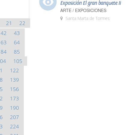
Exposición El gran banquete II
ARTE / EXPOSICIONES
Santa Marta de Tormes
21
22
42
43
63
64
84
85
04
105
1
122
8
139
5
156
2
173
9
190
6
207
3
224