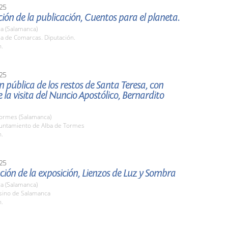
25
ión de la publicación, Cuentos para el planeta.
a (Salamanca)
la de Comarcas. Diputación.
h.
25
n pública de los restos de Santa Teresa, con
 la visita del Nuncio Apostólico, Bernardito
Tormes (Salamanca)
yuntamiento de Alba de Tormes
h.
25
ión de la exposición, Lienzos de Luz y Sombra
a (Salamanca)
asino de Salamanca
h.