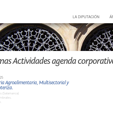
LA DIPUTACIÓN
Á
mas Actividades agenda corporativ
25
ria Agroalimentaria, Multisectorial y
teriza.
s (Salamanca)
umbrales.
h.