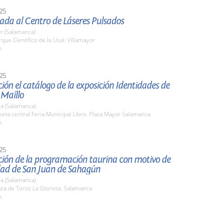
25
iada al Centro de Láseres Pulsados
r (Salamanca)
rque Científico de la Usal. Villamayor
h.
25
ión el catálogo de la exposición Identidades de
 Maíllo
a (Salamanca)
seta central Feria Municipal Libro. Plaza Mayor Salamanca.
h.
25
ción de la programación taurina con motivo de
idad de San Juan de Sahagún
a (Salamanca)
aza de Toros La Glorieta. Salamanca
h.