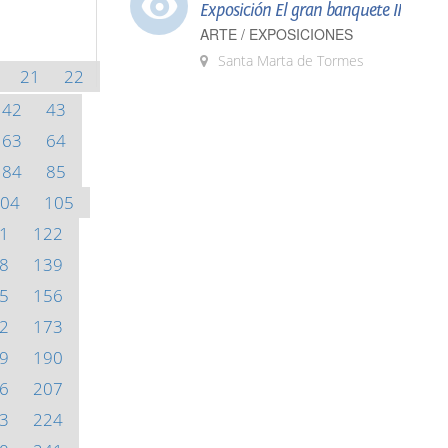
Exposición El gran banquete II
ARTE / EXPOSICIONES
Santa Marta de Tormes
21
22
42
43
63
64
84
85
04
105
1
122
8
139
5
156
2
173
9
190
6
207
3
224