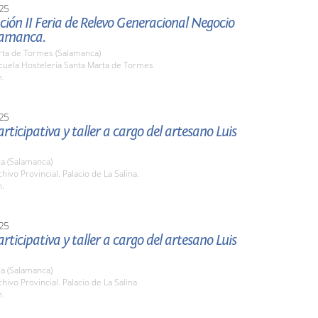
25
ión II Feria de Relevo Generacional Negocio
lamanca.
rta de Tormes (Salamanca)
scuela Hostelería Santa Marta de Tormes
h.
25
rticipativa y taller a cargo del artesano Luis
a (Salamanca)
chivo Provincial. Palacio de La Salina.
h.
25
rticipativa y taller a cargo del artesano Luis
a (Salamanca)
chivo Provincial. Palacio de La Salina
h.