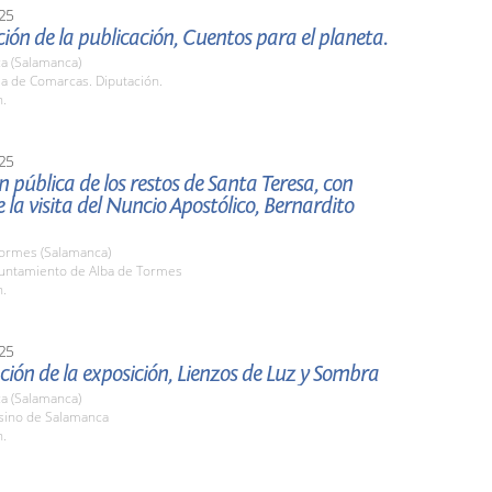
25
ión de la publicación, Cuentos para el planeta.
a (Salamanca)
la de Comarcas. Diputación.
h.
25
n pública de los restos de Santa Teresa, con
 la visita del Nuncio Apostólico, Bernardito
Tormes (Salamanca)
yuntamiento de Alba de Tormes
h.
25
ión de la exposición, Lienzos de Luz y Sombra
a (Salamanca)
asino de Salamanca
h.